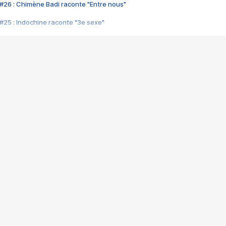
#26 : Chimène Badi raconte "Entre nous"
#25 : Indochine raconte "3e sexe"
#24 : Zaho raconte "C'est chelou"
#23 : Patrick Bruel raconte "Au café des délices"
#22 : Kyo raconte "Le chemin"
#21 : Nolwenn Leroy raconte "Cassé"
#20 : Patrick Hernandez raconte "Born to be alive"
#19 : Lorie raconte "Près de moi"
#18 : Michael Jones raconte "A nos actes manqués" (avec Jean-Jacque
#17 : Khaled raconte "Aïcha"
#16 : Corneille raconte "Parce qu'on vient de loin"
#15 : Indochine raconte "L'aventurier"
14 : Lorie raconte "Sur un air latino"