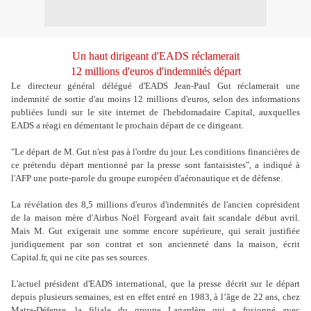
Un haut dirigeant d'EADS réclamerait
12 millions d'euros d'indemnités départ
Le directeur général délégué d'EADS Jean-Paul Gut réclamerait une
indemnité de sortie d'au moins 12 millions d'euros, selon des informations
publiées lundi sur le site internet de l'hebdomadaire Capital, auxquelles
EADS a réagi en démentant le prochain départ de ce dirigeant.
"Le départ de M. Gut n'est pas à l'ordre du jour. Les conditions financières de
ce prétendu départ mentionné par la presse sont fantaisistes", a indiqué à
l'AFP une porte-parole du groupe européen d'aéronautique et de défense.
La révélation des 8,5 millions d'euros d'indemnités de l'ancien coprésident
de la maison mère d'Airbus Noël Forgeard avait fait scandale début avril.
Mais M. Gut exigerait une somme encore supérieure, qui serait justifiée
juridiquement par son contrat et son ancienneté dans la maison, écrit
Capital.fr, qui ne cite pas ses sources.
L'actuel président d'EADS international, que la presse décrit sur le départ
depuis plusieurs semaines, est en effet entré en 1983, à l’âge de 22 ans, chez
Matra-Défense, la filiale du groupe Lagardère qui a fusionné avec