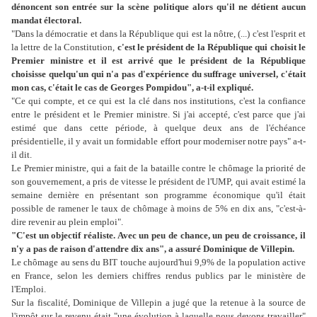
dénoncent son entrée sur la scène politique alors qu'il ne détient aucun
mandat électoral.
"Dans la démocratie et dans la République qui est la nôtre, (...) c'est l'esprit et
la lettre de la Constitution,
c'est le président de la République qui choisit le
Premier ministre et il est arrivé que le président de la République
choisisse quelqu'un qui n'a pas d'expérience du suffrage universel, c'était
mon cas, c'était le cas de Georges Pompidou", a-t-il expliqué.
"Ce qui compte, et ce qui est la clé dans nos institutions, c'est la confiance
entre le président et le Premier ministre. Si j'ai accepté, c'est parce que j'ai
estimé que dans cette période, à quelque deux ans de l'échéance
présidentielle, il y avait un formidable effort pour moderniser notre pays" a-t-
il dit.
Le Premier ministre, qui a fait de la bataille contre le chômage la priorité de
son gouvernement, a pris de vitesse le président de l'UMP, qui avait estimé la
semaine dernière en présentant son programme économique qu'il était
possible de ramener le taux de chômage à moins de 5% en dix ans, "c'est-à-
dire revenir au plein emploi".
"C'est un objectif réaliste. Avec un peu de chance, un peu de croissance, il
n'y a pas de raison d'attendre dix ans", a assuré Dominique de Villepin.
Le chômage au sens du BIT touche aujourd'hui 9,9% de la population active
en France, selon les derniers chiffres rendus publics par le ministère de
l'Emploi.
Sur la fiscalité, Dominique de Villepin a jugé que la retenue à la source de
l'impôt sur le revenu était "une évolution à laquelle nous devons travailler"