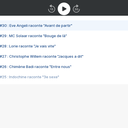
#30 : Eve Angeli raconte "Avant de partir"
#29 : MC Solaar raconte "Bouge de là"
28 : Lorie raconte "Je vais vite"
#27 : Christophe Willem raconte "Jacques a dit"
#26 : Chimène Badi raconte "Entre nous"
#25 : Indochine raconte "3e sexe"
#24 : Zaho raconte "C'est chelou"
#23 : Patrick Bruel raconte "Au café des délices"
#22 : Kyo raconte "Le chemin"
#21 : Nolwenn Leroy raconte "Cassé"