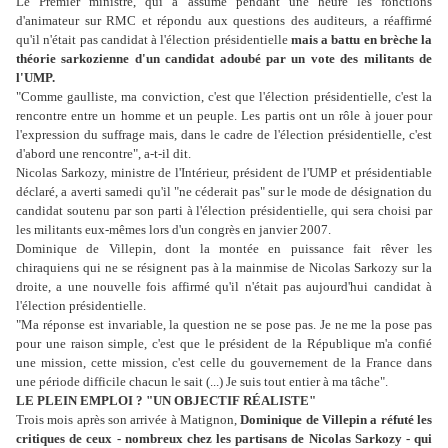
Le Premier ministre, qui a assumé pendant une heure les fonctions
d'animateur sur RMC et répondu aux questions des auditeurs, a réaffirmé
qu'il n'était pas candidat à l'élection présidentielle
mais a battu en brèche la
théorie sarkozienne d'un candidat adoubé par un vote des militants de
l'UMP.
"Comme gaulliste, ma conviction, c'est que l'élection présidentielle, c'est la
rencontre entre un homme et un peuple. Les partis ont un rôle à jouer pour
l'expression du suffrage mais, dans le cadre de l'élection présidentielle, c'est
d'abord une rencontre", a-t-il dit.
Nicolas Sarkozy, ministre de l'Intérieur, président de l'UMP et présidentiable
déclaré, a averti samedi qu'il "ne céderait pas" sur le mode de désignation du
candidat soutenu par son parti à l'élection présidentielle, qui sera choisi par
les militants eux-mêmes lors d'un congrès en janvier 2007.
Dominique de Villepin, dont la montée en puissance fait rêver les
chiraquiens qui ne se résignent pas à la mainmise de Nicolas Sarkozy sur la
droite, a une nouvelle fois affirmé qu'il n'était pas aujourd'hui candidat à
l'élection présidentielle.
"Ma réponse est invariable, la question ne se pose pas. Je ne me la pose pas
pour une raison simple, c'est que le président de la République m'a confié
une mission, cette mission, c'est celle du gouvernement de la France dans
une période difficile chacun le sait (...) Je suis tout entier à ma tâche".
LE PLEIN EMPLOI ? "UN OBJECTIF RÉALISTE"
Trois mois après son arrivée à Matignon,
Dominique de Villepin a réfuté les
critiques de ceux - nombreux chez les partisans de Nicolas Sarkozy - qui