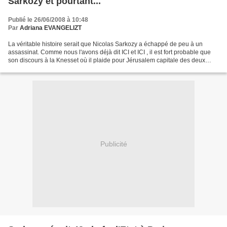
Sarkozy et pourtant...
Publié le 26/06/2008 à 10:48
Par
Adriana EVANGELIZT
La véritable histoire serait que Nicolas Sarkozy a échappé de peu à un
assassinat. Comme nous l'avons déjà dit ICI et ICI , il est fort probable que
son discours à la Knesset où il plaide pour Jérusalem capitale des deux
Etats sera très mal passé chez...
Publicité