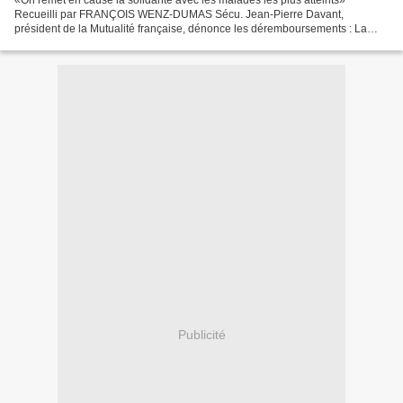
«On remet en cause la solidarité avec les malades les plus atteints»
Recueilli par FRANÇOIS WENZ-DUMAS Sécu. Jean-Pierre Davant,
président de la Mutualité française, dénonce les déremboursements : La
Fédération nationale de la mutualité française (FNMF),...
Publicité