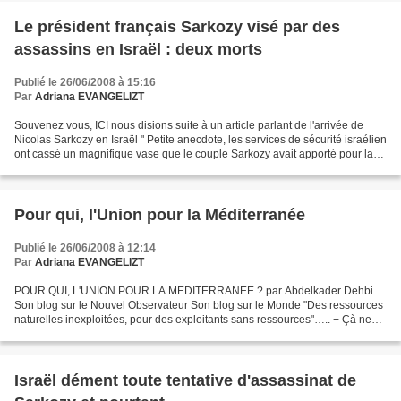
Le président français Sarkozy visé par des
assassins en Israël : deux morts
Publié le 26/06/2008 à 15:16
Par
Adriana EVANGELIZT
Souvenez vous, ICI nous disions suite à un article parlant de l'arrivée de
Nicolas Sarkozy en Israël " Petite anecdote, les services de sécurité israélien
ont cassé un magnifique vase que le couple Sarkozy avait apporté pour la
fille à Shimon Peres. Peut-on...
Pour qui, l'Union pour la Méditerranée
Publié le 26/06/2008 à 12:14
Par
Adriana EVANGELIZT
POUR QUI, L'UNION POUR LA MEDITERRANEE ? par Abdelkader Dehbi
Son blog sur le Nouvel Observateur Son blog sur le Monde "Des ressources
naturelles inexploitées, pour des exploitants sans ressources"….. − Çà ne
vous rappelle rien ?.... Encore un petit effort...
Israël dément toute tentative d'assassinat de