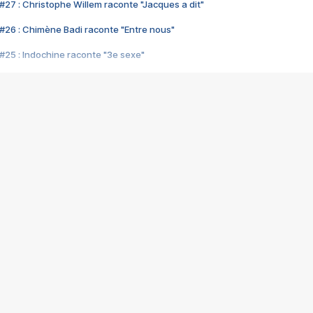
#27 : Christophe Willem raconte "Jacques a dit"
#26 : Chimène Badi raconte "Entre nous"
#25 : Indochine raconte "3e sexe"
#24 : Zaho raconte "C'est chelou"
#23 : Patrick Bruel raconte "Au café des délices"
#22 : Kyo raconte "Le chemin"
#21 : Nolwenn Leroy raconte "Cassé"
#20 : Patrick Hernandez raconte "Born to be alive"
#19 : Lorie raconte "Près de moi"
#18 : Michael Jones raconte "A nos actes manqués" (avec Jean-Jacque
#17 : Khaled raconte "Aïcha"
#16 : Corneille raconte "Parce qu'on vient de loin"
#15 : Indochine raconte "L'aventurier"