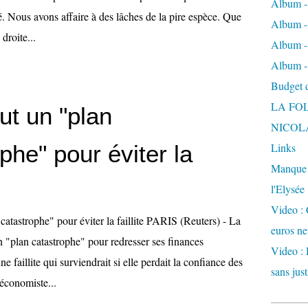
Album -
ité. Nous avons affaire à des lâches de la pire espèce. Que
Album - 
 droite...
Album -
Album -
Budget de
LA FO
eut un "plan
NICOL
phe" pour éviter la
Links
Manque d
l'Elysée
Video : 
 catastrophe" pour éviter la faillite PARIS (Reuters) - La
euros ne
 "plan catastrophe" pour redresser ses finances
Video : 
ne faillite qui surviendrait si elle perdait la confiance des
sans just
'économiste...