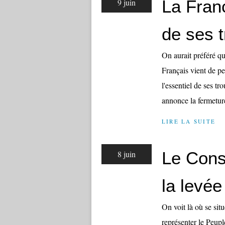
La Franc
9 juin
de ses 
On aurait préféré q
Français vient de pe
l'essentiel de ses 
annonce la fermeture
LIRE LA SUITE
Le Cons
8 juin
la levé
On voit là où se sit
représenter le Peup