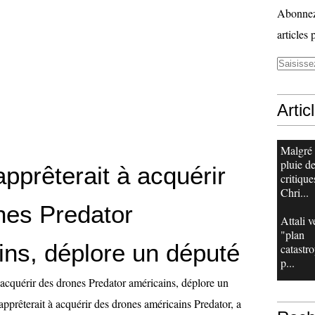
Abonnez-
articles 
Artic
Malgré
pluie d
apprêterait à acquérir
critique
Chri...
nes Predator
Attali v
"plan
ins, déplore un député
catastr
p...
à acquérir des drones Predator américains, déplore un
pprêterait à acquérir des drones américains Predator, a