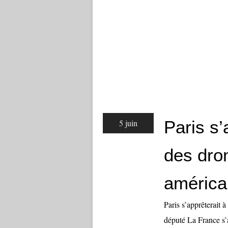
Paris s’
5 juin
des dro
américa
Paris s’apprêterait 
député La France s’a