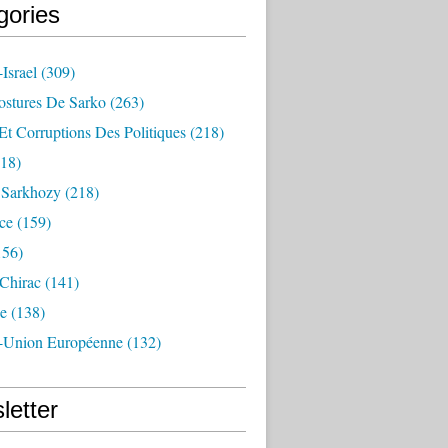
gories
Israel
(309)
ostures De Sarko
(263)
Et Corruptions Des Politiques
(218)
18)
n Sarkhozy
(218)
ce
(159)
156)
 Chirac
(141)
e
(138)
-Union Européenne
(132)
letter