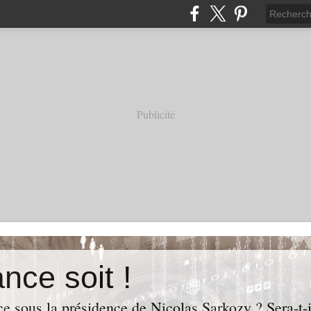
Publicité
nce soit !
e sous la présidence de Nicolas Sarkozy ? Sera-t-i