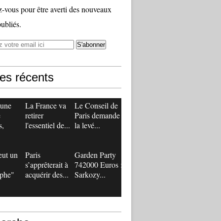
vous pour être averti des nouveaux
publiés.
les récents
 une
La France va
Le Conseil de
e
retirer
Paris demande
s,
l'essentiel de...
la levé...
eut un
Paris
Garden Party
s’apprêterait à
742000 Euros :
ophe"
acquérir des...
Sarkozy...