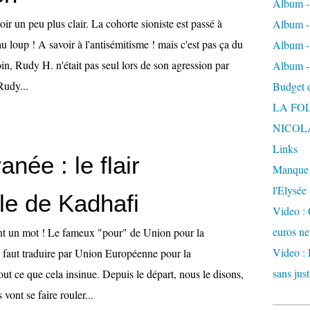
Album -
 un peu plus clair. La cohorte sioniste est passé à
Album - 
au loup ! A savoir à l'antisémitisme ! mais c'est pas ça du
Album -
in, Rudy H. n'était pas seul lors de son agression par
Album -
Rudy...
Budget de
LA FO
NICOL
Links
anée : le flair
Manque d
l'Elysée
le de Kadhafi
Video : 
euros ne
ient un mot ! Le fameux "pour" de Union pour la
Video : 
l faut traduire par Union Européenne pour la
sans just
ut ce que cela insinue. Depuis le départ, nous le disons,
vont se faire rouler...