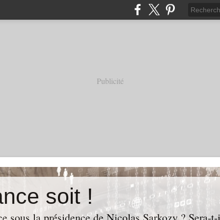
Publicité
nce soit !
e sous la présidence de Nicolas Sarkozy ? Sera-t-i