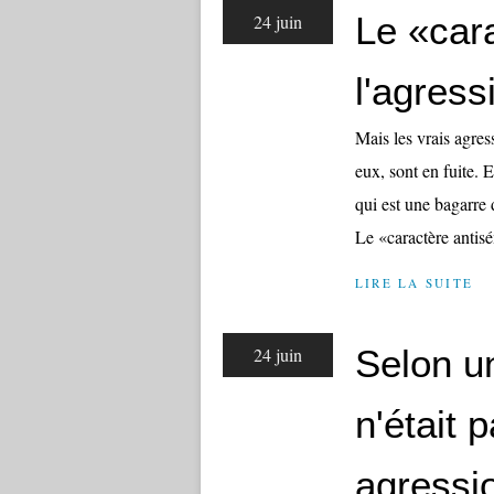
Le «car
24 juin
l'agres
Mais les vrais agre
eux, sont en fuite. E
qui est une bagarre 
Le «caractère antisé
LIRE LA SUITE
Selon u
24 juin
n'était 
agressi