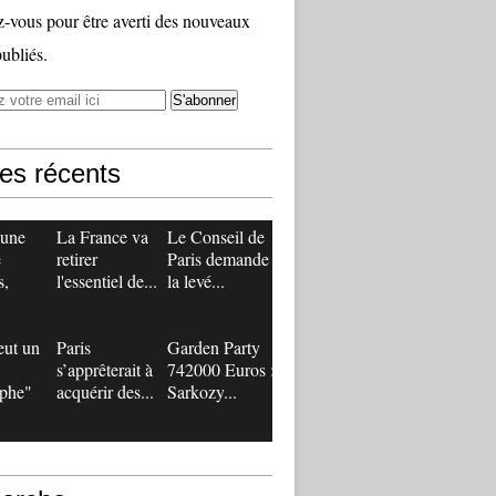
vous pour être averti des nouveaux
publiés.
les récents
 une
La France va
Le Conseil de
e
retirer
Paris demande
s,
l'essentiel de...
la levé...
eut un
Paris
Garden Party
s’apprêterait à
742000 Euros :
ophe"
acquérir des...
Sarkozy...