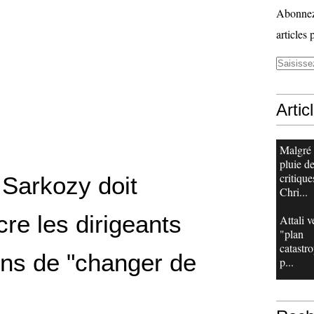
Abonnez-
articles 
Artic
Malgré
pluie d
critique
 Sarkozy doit
Chri...
re les dirigeants
Attali v
"plan
catastr
ns de "changer de
p...