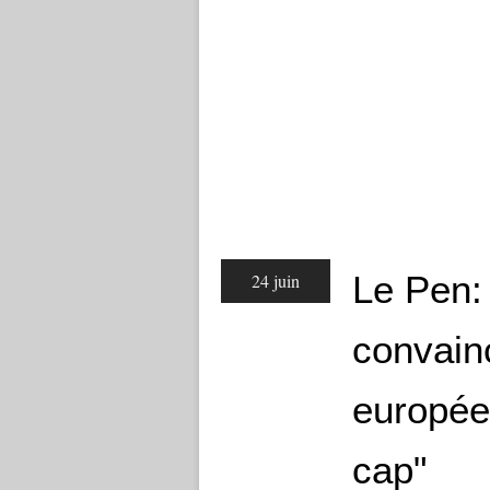
Le Pen:
24 juin
convainc
europée
cap"