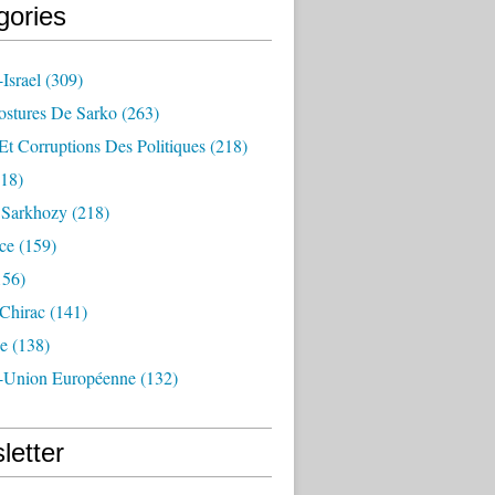
gories
Israel
(309)
ostures De Sarko
(263)
Et Corruptions Des Politiques
(218)
18)
n Sarkhozy
(218)
ce
(159)
156)
 Chirac
(141)
e
(138)
-Union Européenne
(132)
letter