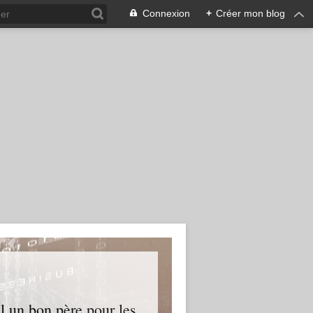
Connexion
+
Créer mon blog
l un bon père pour les