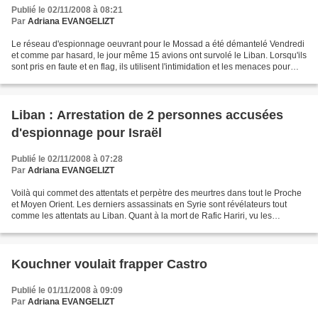
Publié le 02/11/2008 à 08:21
Par
Adriana EVANGELIZT
Le réseau d'espionnage oeuvrant pour le Mossad a été démantelé Vendredi
et comme par hasard, le jour même 15 avions ont survolé le Liban. Lorsqu'ils
sont pris en faute et en flag, ils utilisent l'intimidation et les menaces pour
stopper toute enquête...
Liban : Arrestation de 2 personnes accusées
d'espionnage pour Israël
Publié le 02/11/2008 à 07:28
Par
Adriana EVANGELIZT
Voilà qui commet des attentats et perpètre des meurtres dans tout le Proche
et Moyen Orient. Les derniers assassinats en Syrie sont révélateurs tout
comme les attentats au Liban. Quant à la mort de Rafic Hariri, vu les
méthodes employées, il nous étonnerait...
Kouchner voulait frapper Castro
Publié le 01/11/2008 à 09:09
Par
Adriana EVANGELIZT