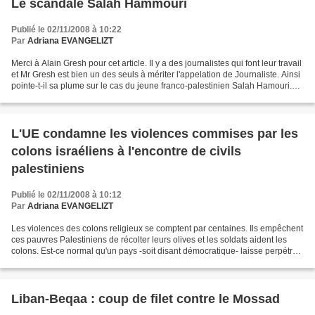
Le scandale Salah Hammouri
Publié le 02/11/2008 à 10:22
Par
Adriana EVANGELIZT
Merci à Alain Gresh pour cet article. Il y a des journalistes qui font leur travail
et Mr Gresh est bien un des seuls à mériter l'appelation de Journaliste. Ainsi
pointe-t-il sa plume sur le cas du jeune franco-palestinien Salah Hamouri.
Là, c'est pareil,...
L'UE condamne les violences commises par les
colons israéliens à l'encontre de civils
palestiniens
Publié le 02/11/2008 à 10:12
Par
Adriana EVANGELIZT
Les violences des colons religieux se comptent par centaines. Ils empêchent
ces pauvres Palestiniens de récolter leurs olives et les soldats aident les
colons. Est-ce normal qu'un pays -soit disant démocratique- laisse perpétrer
de telles horreurs ? Sans...
Liban-Beqaa : coup de filet contre le Mossad