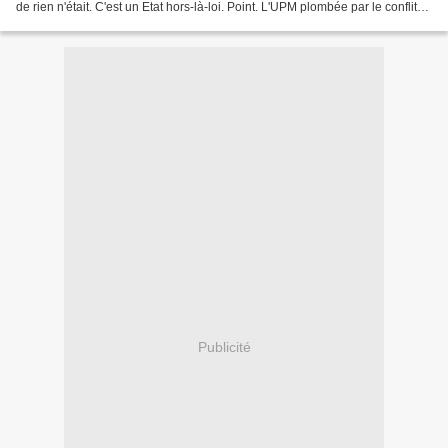
de rien n'était. C'est un Etat hors-là-loi. Point. L'UPM plombée par le conflit
israélo-palestinien L’Union...
Publicité