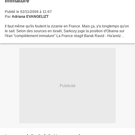
immature"
Publié le 02/11/2008 à 11:07
Par
Adriana EVANGELIZT
Il faut même qu'ils foutent la zizanie en France. Mais ça, y'a longtemps qu'on
le sait. Selon des sources en Israël, Sarkozy juge la position d'Obama sur
l'Iran "complètement immature" La France réagit Barak Ravid - Ha'aretz
Selon une source israélienne...
Publicité