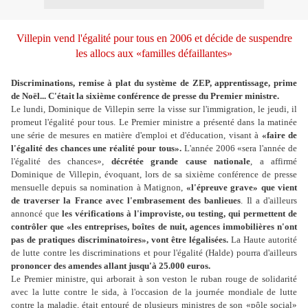
Villepin vend l'égalité pour tous en 2006 et décide de suspendre
les allocs aux «familles défaillantes»
Discriminations, remise à plat du système de ZEP, apprentissage, prime
de Noël... C'était la sixième conférence de presse du Premier ministre.
L
e lundi, Dominique de Villepin serre la visse sur l'immigration, le jeudi, il
promeut l'égalité pour tous. Le Premier ministre a présenté dans la matinée
une série de mesures en matière d'emploi et d'éducation, visant à
«faire de
l'égalité des chances une réalité pour tous».
L'année 2006 «sera l'année de
l'égalité des chances»,
décrétée grande cause nationale
, a affirmé
Dominique de Villepin, évoquant, lors de sa sixième conférence de presse
mensuelle depuis sa nomination à Matignon,
«l'épreuve grave» que vient
de traverser la France avec l'embrasement des banlieues
. Il a d'ailleurs
annoncé que
les vérifications à l'improviste, ou testing, qui permettent de
contrôler que «les entreprises, boîtes de nuit, agences immobilières n'ont
pas de pratiques discriminatoires», vont être légalisées.
La Haute autorité
de lutte contre les discriminations et pour l'égalité (Halde) pourra d'ailleurs
prononcer des amendes allant jusqu'à 25.000 euros.
Le Premier ministre, qui arborait à son veston le ruban rouge de solidarité
avec la lutte contre le sida, à l'occasion de la journée mondiale de lutte
contre la maladie, était entouré de plusieurs ministres de son «pôle social»