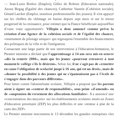
— Jean-Louis Borloo (Emploi), Gilles de Robien (Education nationale),
Azouz Begag (Egalité des chances), Catherine Vautrin (Cohésion sociale),
Gérard Larcher (Emploi, insertion professionnelle des jeunes). Il s'est appuyé
sur les chiffres du chômage en baisse depuis sept mois et sur le retour
progressif de la croissance, pour estimer que la France bénéficiait aujourd'hui
d'«une vraie opportunité».
Villepin a donc annoncé comme prévu la
création d'une Agence de la cohésion sociale et de l'égalité des chances
,
«instrument de pilotage unique» qui regroupera l'ensemble des financements
des politiques de la ville et de l'intégration.
Consacrant une large partie de son intervention à l'éducation-formation, le
Premier ministre a déclaré que
l'apprentissage à 14 ans sera mis en oeuvre
«dès la rentrée 2006», mais que les jeunes «pourront retrouver à tout
moment le collège s'ils le désirent».
Selon lui,
il ne s'agit pas de «remettre
en cause l'obligation de scolarité jusqu'à 16 ans, qui est un droit», mais de
«donner la possibilité à des jeunes qui ne s'épanouissent pas à l'école de
s'engager dans des parcours différents».
Pour lutter contre l'absentéisme scolaire, Villepin a proposé que
les parents
aient à signer un «contrat de responsabilité», sous peine «d'amende» ou
de «suspension du versement des allocations familiales
». Il a annoncé une
«concentration des moyens» sur les établissements scolaires situés en Zones
d'éducation prioritaire (ZEP) les plus difficiles et une «remise à plat de la
carte des ZEP».
Le Premier ministre rencontrera le 13 décembre les grandes entreprises «les