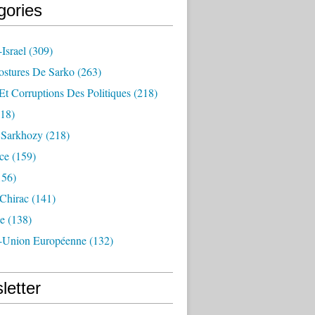
gories
Israel
(309)
ostures De Sarko
(263)
Et Corruptions Des Politiques
(218)
18)
n Sarkhozy
(218)
ce
(159)
156)
 Chirac
(141)
e
(138)
-Union Européenne
(132)
letter