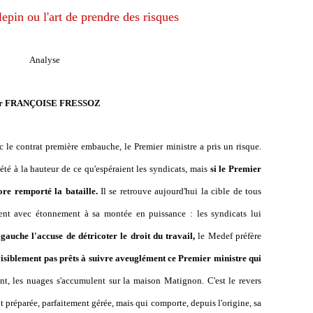
epin ou l'art de prendre des risques
Analyse
r FRANÇOISE FRESSOZ
le contrat première embauche, le Premier ministre a pris un risque.
 été à la hauteur de ce qu'espéraient les syndicats, mais
si le Premier
ore remporté la bataille.
Il se retrouve aujourd'hui la cible de tous
ent avec étonnement à sa montée en puissance : les syndicats lui
gauche l'accuse de détricoter le droit du travail,
le Medef préfère
visiblement pas prêts à suivre aveuglément ce Premier ministre qui
t, les nuages s'accumulent sur la maison Matignon. C'est le revers
 préparée, parfaitement gérée, mais qui comporte, depuis l'origine, sa