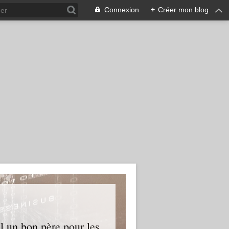
Connexion
+
Créer mon blog
l un bon père pour les