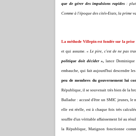
que de gérer des impulsions rapides
: plut
Comme à l'époque des cités-Etats, la prime v
La méthode Villepin est fondée sur la prise
et qui assume.
« Le pire, c'est de ne pas tr
politique doit décider »,
lance Dominique 
embauche, qui fait aujourd'hui descendre les j
peu de membres du gouvernement lui conse
République, il se souvenait très bien de la b
Balladur : accusé d'être un SMIC jeunes, le no
elle est réelle, est à chaque fois très calcul
souffre d'un véritable affaissement lié au résu
la République, Matignon fonctionne comme