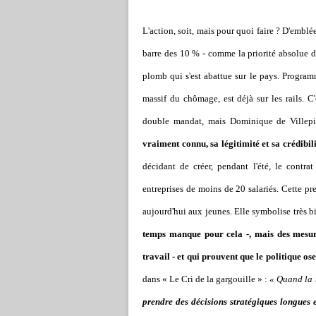
L'action, soit, mais pour quoi faire ? D'emblé
barre des 10 % - comme la priorité absolue d
plomb qui s'est abattue sur le pays. Program
massif du chômage, est déjà sur les rails. C
double mandat, mais Dominique de Villepin
vraiment connu, sa légitimité et sa crédibil
décidant de créer, pendant l'été, le contr
entreprises de moins de 20 salariés. Cette p
aujourd'hui aux jeunes. Elle symbolise très b
temps manque pour cela -, mais des mesure
travail - et qui prouvent que le politique ose
dans « Le Cri de la gargouille » :
« Quand la m
prendre des décisions stratégiques longues 