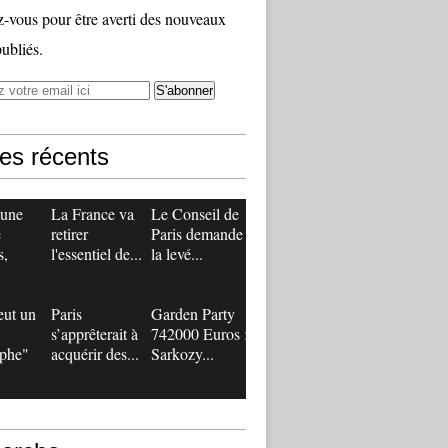
vous pour être averti des nouveaux
publiés.
les récents
 une
La France va
Le Conseil de
e
retirer
Paris demande
s,
l'essentiel de...
la levé...
eut un
Paris
Garden Party
s’apprêterait à
742000 Euros :
ophe"
acquérir des...
Sarkozy...