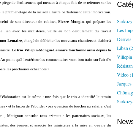
 piège de l'enlisement qui menace à chaque fois de se refermer sur les
Caté
 le premier étage de la maison illustre parfaitement cette imbrication.
Sarkozy-
celui de son directeur de cabinet,
Pierre Mongin
, qui prépare les
Les Imp
 le lien avec les ministères, veille au bon déroulement du travail
Derives 
uno Lemaire
, chargé de défricher les nouveaux chantiers et d'aider à
Liban
(2
inistre.
Le trio Villepin-Mongin-Lemaire fonctionne ainsi depuis la
Villepi
. Au point qu'à l'extérieur les commentaires vont bon train sur l'air d'«
Résistan
pare les prochaines échéances ».
Video
(
Jacques
Chômag
élaboration est le même : une fois que le trio a identifié le terrain
Sarkozy
es - et la façon de l'aborder - pas question de toucher au salaire, c'est
r -, Matignon consulte tous azimuts : les partenaires sociaux, les
News
istes, des jeunes, et associe les ministères à la mise en oeuvre du