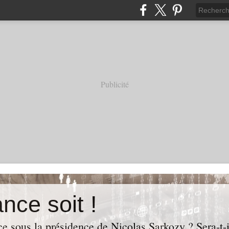
Publicité
nce soit !
e sous la présidence de Nicolas Sarkozy ? Sera-t-i