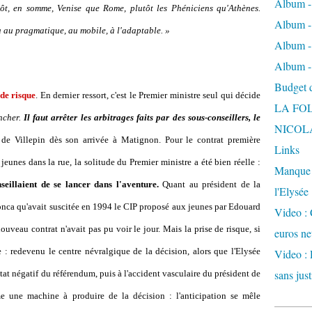
Album -
ôt, en somme, Venise que Rome, plutôt les Phéniciens qu'Athènes.
Album - 
a au pragmatique, au mobile, à l'adaptable. »
Album -
Album -
Budget de
 de risque
. En dernier ressort, c'est le Premier ministre seul qui décide
LA FO
ancher.
Il faut arrêter les arbitrages faits par des sous-conseillers, le
NICOL
de Villepin dès son arrivée à Matignon. Pour le contrat première
Links
eunes dans la rue, la solitude du Premier ministre a été bien réelle :
Manque d
illaient de se lancer dans l'aventure.
Quant au président de la
l'Elysée
ronca qu'avait suscitée en 1994 le CIP proposé aux jeunes par Edouard
Video : 
uveau contrat n'avait pas pu voir le jour. Mais la prise de risque, si
euros ne
ée : redevenu le centre névralgique de la décision, alors que l'Elysée
Video : 
sans just
ltat négatif du référendum, puis à l'accident vasculaire du président de
 une machine à produire de la décision : l'anticipation se mêle