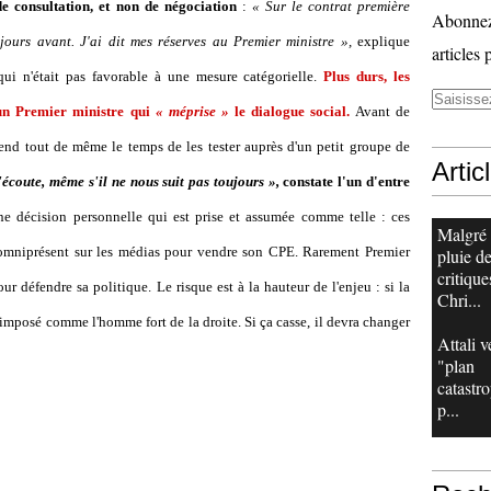
 de consultation, et non de négociation
:
« Sur le contrat première
Abonnez-
jours avant. J'ai dit mes réserves au Premier ministre »,
explique
articles 
qui n'était pas favorable à une mesure catégorielle.
Plus durs, les
n Premier ministre qui
« méprise »
le dialogue social.
Avant de
end tout de même le temps de les tester auprès d'un petit groupe de
Artic
'écoute, même s'il ne nous suit pas toujours »,
constate l'un d'entre
e décision personnelle qui est prise et assumée comme telle : ces
Malgré
t omniprésent sur les médias pour vendre son CPE. Rarement Premier
pluie d
critique
r défendre sa politique. Le risque est à la hauteur de l'enjeu : si la
Chri...
imposé comme l'homme fort de la droite. Si ça casse, il devra changer
Attali v
"plan
catastr
p...