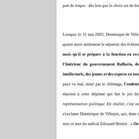
part de risque : dès lors que le choix est de f
Lorsque, le 31 mai 2005, Dominique de Villepi
quatre mois seulement le séparent des échéanc
mois qu'il se prépare à la fonction en rec
l'Intérieur du gouvernement Raffarin, des
intellectuels, des jeunes et des experts en tou
pays va mal, miné par le chômage,
l'endett
réponse à cette déprime qui fait le jeu de
représentation politique. En réalité, c'est u
s'exclame Dominique de Villepin, qui, dans so
sien ce mot du radical Edouard Herriot :
« On