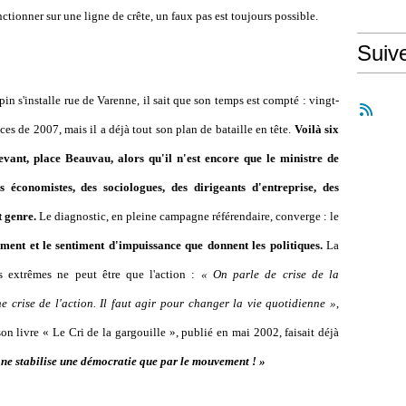
onctionner sur une ligne de crête, un faux pas est toujours possible.
Suiv
n s'installe rue de Varenne, il sait que son temps est compté : vingt-
es de 2007, mais il a déjà tout son plan de bataille en tête.
Voilà six
evant, place Beauvau, alors qu'il n'est encore que le ministre de
 économistes, des sociologues, des dirigeants d'entreprise, des
t genre.
Le diagnostic, en pleine campagne référendaire, converge : le
ement et le sentiment d'impuissance que donnent les politiques.
La
s extrêmes ne peut être que l'action :
« On parle de crise de la
ne crise de l'action. Il faut agir pour changer la vie quotidienne »
,
n livre « Le Cri de la gargouille », publié en mai 2002, faisait déjà
 ne stabilise une démocratie que par le mouvement ! »