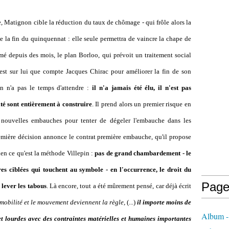
e, Matignon cible la réduction du taux de chômage - qui frôle alors la
e la fin du quinquennat : elle seule permettra de vaincre la chape de
mé depuis des mois, le plan Borloo, qui prévoit un traitement social
'est sur lui que compte Jacques Chirac pour améliorer la fin de son
 n'a pas le temps d'attendre :
il n'a jamais été élu, il n'est pas
ité sont entièrement à construire
. Il prend alors un premier risque en
at nouvelles embauches pour tenter de dégeler l'embauche dans les
remière décision annonce le contrat première embauche, qu'il propose
ien ce qu'est la méthode Villepin :
pas de grand chambardement - le
s ciblées qui touchent au symbole - en l'occurrence, le droit du
Page
 lever les tabous
. Là encore, tout a été mûrement pensé, car déjà écrit
obilité et le mouvement deviennent la règle,
(...)
il importe moins de
Album - 
et lourdes avec des contraintes matérielles et humaines importantes