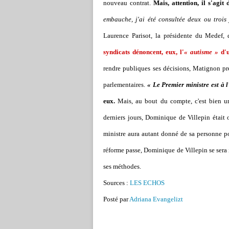
nouveau contrat.
Mais, attention, il s'agit
embauche, j'ai été consultée deux ou trois 
Laurence Parisot, la présidente du Medef, 
syndicats dénoncent, eux, l'
« autisme »
d'u
rendre publiques ses décisions, Matignon pr
parlementaires.
« Le Premier ministre est à l
eux.
Mais, au bout du compte, c'est bien un
derniers jours, Dominique de Villepin étai
ministre aura autant donné de sa personne pou
réforme passe, Dominique de Villepin se sera 
ses méthodes.
Sources :
LES ECHOS
Posté par
Adriana Evangelizt