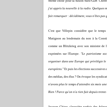
Même chose pour la fusion Suez-GDF. Chérè
j'ai appris la nouvelle à la radio. Quelques 
fait remarquer : décidément, vous n'êtes pas g
C'est que Villepin considère que le temps p
Matignon au lendemain du non à la Constit
comme un Blitzkrieg avec son ministre de l'
exprimées sur l'Europe.
"Le patriotisme soc
organiser dans une Europe qui privilégie le 
européens."
Et puis les élections successives 
des médias, des élus ? On évoque les syndicat
n'avons plus le temps d'attendre six mois un
Rien ! Parce qu'on n'a rien fait depuis trente 
Jacques Chirac s'inquiète parfois des fulgu