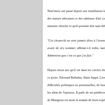
Neuf mois ont passé depuis son installation 
des statues africaines et des tableaux d'art 
ministre cherche ce qu'il pourrait dire sans défl
"Ces choses-là ne sont jamais dites à l'ava
avant de m'y nommer,
affirme-t-il enfin,
mai
Admettons que c'est ce que j'ai fait."
Depuis treize ans qu'il est dans les cercles é
ce poste. Edouard Balladur, Alain Juppé, Lion
difficultés politiques ou personnelles, de le
les aléas de l'opinion. Il parle de ses préd
de Matignon est aussi la somme de leurs expé