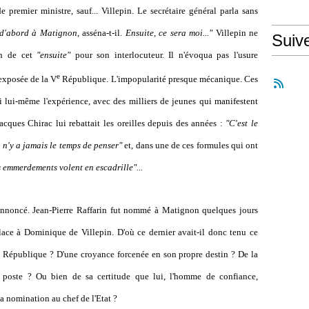
 premier ministre, sauf... Villepin. Le secrétaire général parla sans
s d'abord à Matignon,
asséna-t-il.
Ensuite, ce sera moi..."
Villepin ne
Suiv
ion de cet
"ensuite"
pour son interlocuteur. Il n'évoqua pas l'usure
e
exposée de la V
République. L'impopularité presque mécanique. Ces
 lui-même l'expérience, avec des milliers de jeunes qui manifestent
acques Chirac lui rebattait les oreilles depuis des années :
"C'est le
 n'y a jamais le temps de penser"
et, dans une de ces formules qui ont
 emmerdements volent en escadrille"...
nnoncé. Jean-Pierre Raffarin fut nommé à Matignon quelques jours
 place à Dominique de Villepin. D'où ce dernier avait-il donc tenu ce
a République ? D'une croyance forcenée en son propre destin ? De la
 poste ? Ou bien de sa certitude que lui, l'homme de confiance,
 nomination au chef de l'Etat ?