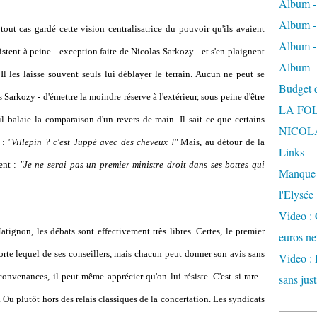
Album -
Album - 
tout cas gardé cette vision centralisatrice du pouvoir qu'ils avaient
Album -
stent à peine - exception faite de Nicolas Sarkozy - et s'en plaignent
Album -
Il les laisse souvent seuls lui déblayer le terrain. Aucun ne peut se
Budget de
 Sarkozy - d'émettre la moindre réserve à l'extérieur, sous peine d'être
LA FO
 il balaie la comparaison d'un revers de main. Il sait ce que certains
NICOL
 :
"Villepin ? c'est Juppé avec des cheveux !"
Mais, au détour de la
Links
ent :
"Je ne serai pas un premier ministre droit dans ses bottes qui
Manque d
l'Elysée
Video : 
 Matignon, les débats sont effectivement très libres. Certes, le premier
euros ne
orte lequel de ses conseillers, mais chacun peut donner son avis sans
Video : 
onvenances, il peut même apprécier qu'on lui résiste. C'est si rare...
sans just
. Ou plutôt hors des relais classiques de la concertation. Les syndicats