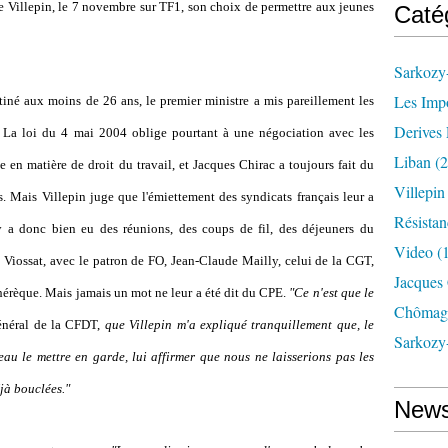
e Villepin, le 7 novembre sur TF1, son choix de permettre aux jeunes
Caté
Sarkozy-
Les Imp
tiné aux moins de 26 ans, le premier ministre a mis pareillement les
Derives 
i. La loi du 4 mai 2004 oblige pourtant à une négociation avec les
Liban
(2
e en matière de droit du travail, et Jacques Chirac a toujours fait du
Villepi
s. Mais Villepin juge que l'émiettement des syndicats français leur a
Résistan
 y a donc bien eu des réunions, des coups de fil, des déjeuners du
Video
(
 Viossat, avec le patron de FO, Jean-Claude Mailly, celui de la CGT,
Jacques
érèque. Mais jamais un mot ne leur a été dit du CPE.
"Ce n'est que le
Chômag
général de la CFDT,
que Villepin m'a expliqué tranquillement que, le
Sarkozy
beau le mettre en garde,
lui affirmer que nous ne laisserions pas les
éjà bouclées."
News