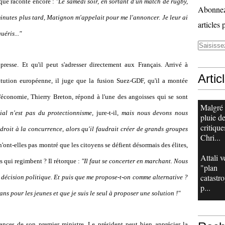
que raconte encore :
"Le samedi soir, en sortant d'un match de rugby,
Abonnez-
minutes plus tard, Matignon m'appelait pour me l'annoncer. Je leur ai
articles 
uéris..."
resse. Et qu'il peut s'adresser directement aux Français. Arrivé à
Artic
ution européenne, il juge que la fusion Suez-GDF, qu'il a montée
économie, Thierry Breton, répond à l'une des angoisses qui se sont
Malgré
ial n'est pas du protectionnisme,
jure-t-il,
mais nous devons nous
pluie d
critique
droit à la concurrence, alors qu'il faudrait créer de grands groupes
Chri...
n'ont-elles pas montré que les citoyens se défient désormais des élites,
Attali v
s qui regimbent ? Il rétorque :
"Il faut se concerter en marchant. Nous
"plan
catastr
e décision politique. Et puis que me propose-t-on comme alternative ?
p...
ans pour les jeunes et que je suis le seul à proposer une solution !"
rances de son premier ministre. Le président peut bien apprécier la