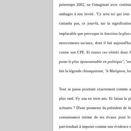
printemps 2002, ne l'imaginait avec certitude
ambages à son invité.
"Ce sera toi qui ira
s'attarda pas, ce jour-là, sur la significat
implacable que provoque la fonction la plus 
mouvements sociaux, dont il fait aujourd'hui
contre son CPE. Et toutes ces vérités dont J
poste le plus épouvantable en politique"
,
"on
fait la légende chiraquienne,
"à Matignon, les
Tout se passa pourtant exactement comme a
plus tard. S'y usa en trois ans. Et laissa la
scénario ? D'une promesse du président de l
connaissance intime de ses rivaux pour le
parviendrait à imposer comme une évidence sa