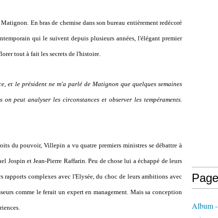
à Matignon. En bras de chemise dans son bureau entièrement redécoré
contemporain qui le suivent depuis plusieurs années, l'élégant premier
orer tout à fait les secrets de l'histoire.
nce, et le président ne m'a parlé de Matignon que quelques semaines
s on peut analyser les circonstances et observer les tempéraments.
troits du pouvoir, Villepin a vu quatre premiers ministres se débattre à
el Jospin et Jean-Pierre Raffarin. Peu de chose lui a échappé de leurs
Page
urs rapports complexes avec l'Elysée, du choc de leurs ambitions avec
écesseurs comme le ferait un expert en management. Mais sa conception
Album - 
riences.