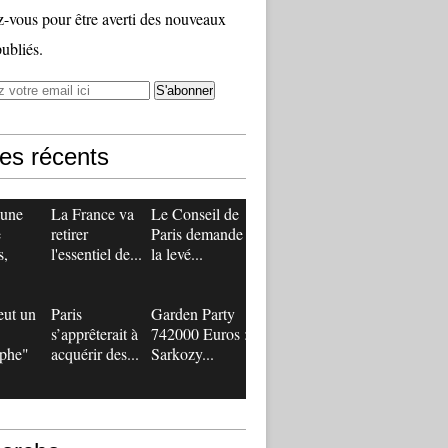
vous pour être averti des nouveaux
publiés.
les récents
 une
La France va
Le Conseil de
e
retirer
Paris demande
s,
l'essentiel de...
la levé...
eut un
Paris
Garden Party
s’apprêterait à
742000 Euros :
ophe"
acquérir des...
Sarkozy...