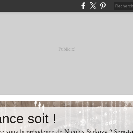
Publicité
nce soit !
e sous la présidence de Nicolas Sarkozy ? Sera-t-i