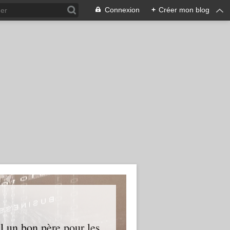
Connexion
+
Créer mon blog
l un bon père pour les