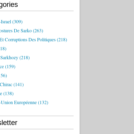
gories
Israel
(309)
ostures De Sarko
(263)
Et Corruptions Des Politiques
(218)
18)
n Sarkhozy
(218)
ce
(159)
156)
 Chirac
(141)
e
(138)
-Union Européenne
(132)
letter