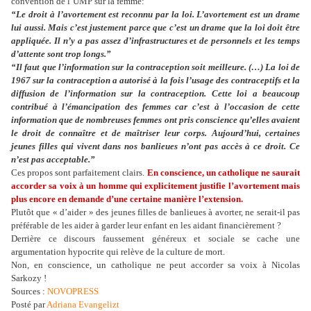
convention de l’UMP sur la femme:
“Le droit à l’avortement est reconnu par la loi. L’avortement est un drame
lui aussi. Mais c’est justement parce que c’est un drame que la loi doit être
appliquée. Il n’y a pas assez d’infrastructures et de personnels et les temps
d’attente sont trop longs.”
“Il faut que l’information sur la contraception soit meilleure. (…) La loi de
1967 sur la contraception a autorisé à la fois l’usage des contraceptifs et la
diffusion de l’information sur la contraception. Cette loi a beaucoup
contribué à l’émancipation des femmes car c’est à l’occasion de cette
information que de nombreuses femmes ont pris conscience qu’elles avaient
le droit de connaître et de maîtriser leur corps. Aujourd’hui, certaines
jeunes filles qui vivent dans nos banlieues n’ont pas accès à ce droit. Ce
n’est pas acceptable.”
Ces propos sont parfaitement clairs.
En conscience, un catholique ne saurait
accorder sa voix à un homme qui explicitement justifie l’avortement mais
plus encore en demande d’une certaine manière l’extension.
Plutôt que « d’aider » des jeunes filles de banlieues à avorter, ne serait-il pas
préférable de les aider à garder leur enfant en les aidant financièrement ?
Derrière ce discours faussement généreux et sociale se cache une
argumentation hypocrite qui relève de la culture de mort.
Non, en conscience, un catholique ne peut accorder sa voix à Nicolas
Sarkozy !
Sources :
NOVOPRESS
Posté par
Adriana Evangelizt