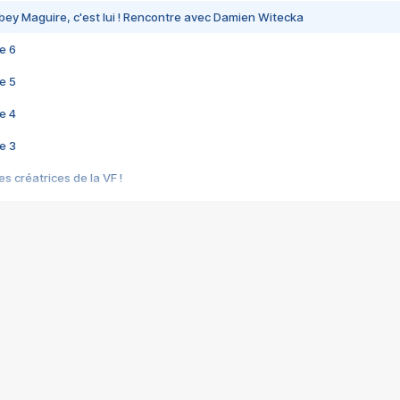
bey Maguire, c'est lui ! Rencontre avec Damien Witecka
e 6
e 5
e 4
e 3
s créatrices de la VF !
e 2
e 1
e Mektoub My Love arrive enfin ! Rencontre avec Shaïn Boumedine et Sal
i : après Toni en famille
elle réalise le bouleversant Dites lui que je l'aime
ais ! Rencontre autour de Vie privée de Rebecca Zlotowski