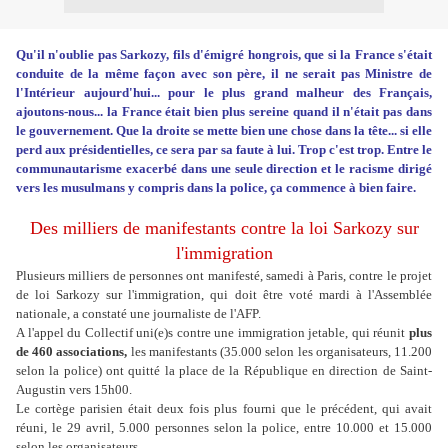
Qu'il n'oublie pas Sarkozy, fils d'émigré hongrois, que si la France s'était
conduite de la même façon avec son père, il ne serait pas Ministre de
l'Intérieur aujourd'hui... pour le plus grand malheur des Français,
ajoutons-nous... la France était bien plus sereine quand il n'était pas dans
le gouvernement. Que la droite se mette bien une chose dans la tête... si elle
perd aux présidentielles, ce sera par sa faute à lui. Trop c'est trop. Entre le
communautarisme exacerbé dans une seule direction et le racisme dirigé
vers les musulmans y compris dans la police, ça commence à bien faire.
Des milliers de manifestants contre la loi Sarkozy sur
l'immigration
Plusieurs milliers de personnes ont manifesté, samedi à Paris, contre le projet
de loi Sarkozy sur l'immigration, qui doit être voté mardi à l'Assemblée
nationale, a constaté une journaliste de l'AFP.
A l'appel du Collectif uni(e)s contre une immigration jetable, qui réunit
plus
de 460 associations,
les manifestants (35.000 selon les organisateurs, 11.200
selon la police) ont quitté la place de la République en direction de Saint-
Augustin vers 15h00.
Le cortège parisien était deux fois plus fourni que le précédent, qui avait
réuni, le 29 avril, 5.000 personnes selon la police, entre 10.000 et 15.000
selon les organisateurs.