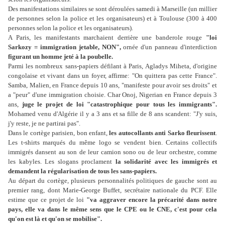
Des manifestations similaires se sont déroulées samedi à Marseille (un millier
de personnes selon la police et les organisateurs) et à Toulouse (300 à 400
personnes selon la police et les organisateurs).
A Paris, les manifestants marchaient derrière une banderole rouge
"loi
Sarkozy = immigration jetable, NON",
ornée d'un panneau d'interdiction
figurant un homme jeté à la poubelle.
Parmi les nombreux sans-papiers défilant à Paris, Agladys Miheta, d'origine
congolaise et vivant dans un foyer, affirme: "On quittera pas cette France".
Samba, Malien, en France depuis 10 ans, "manifeste pour avoir ses droits" et
a "peur" d'une immigration choisie. Char Onoj, Nigerian en France depuis 3
ans,
juge le projet de loi "catastrophique pour tous les immigrants".
Mohamed venu d'Algérie il y a 3 ans et sa fille de 8 ans scandent: "J'y suis,
j'y reste, je ne partirai pas".
Dans le cortège parisien, bon enfant,
les autocollants anti Sarko fleurissent
.
Les t-shirts marqués du même logo se vendent bien. Certains collectifs
immigrés dansent au son de leur camion sono ou de leur orchestre, comme
les kabyles. Les slogans proclament
la solidarité avec les immigrés et
demandent la régularisation de tous les sans-papiers.
Au départ du cortège, plusieurs personnalités politiques de gauche sont au
premier rang, dont Marie-George Buffet, secrétaire nationale du PCF. Elle
estime que ce projet de loi
"va aggraver encore la précarité dans notre
pays, elle va dans le même sens que le CPE ou le CNE, c'est pour cela
qu'on est là et qu'on se mobilise".