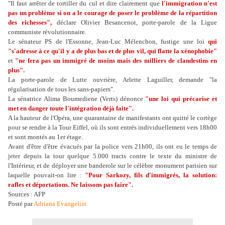
"Il faut arrêter de tortiller du cul et dire clairement que
l'immigration n'est
pas un problème si on a le courage de poser le problème de la répartition
des richesses",
déclare Olivier Besancenot, porte-parole de la Ligue
communiste révolutionnaire.
Le sénateur PS de l'Essonne, Jean-Luc Mélenchon, fustige une loi
qui
"s'adresse à ce qu'il y a de plus bas et de plus vil, qui flatte la xénophobie"
et
"ne fera pas un immigré de moins mais des milliers de clandestins en
plus".
La porte-parole de Lutte ouvrière, Arlette Laguiller, demande "la
régularisation de tous les sans-papiers".
La sénatrice Alima Boumediene (Verts) dénonce
"une loi qui précarise et
met en danger toute l'intégration déjà faite".
A la hauteur de l'Opéra, une quarantaine de manifestants ont quitté le cortège
pour se rendre à la Tour Eiffel, où ils sont entrés individuellement vers 18h00
et sont montés au 1er étage.
Avant d'être d'être évacués par la police vers 21h00, ils ont eu le temps de
jeter depuis la tour quelque 5.000 tracts contre le texte du ministre de
l'Intérieur, et de déployer une banderole sur le célèbre monument parisien sur
laquelle pouvait-on lire :
"Pour Sarkozy, fils d'immigrés, la solution:
rafles et déportations. Ne laissons pas faire".
Sources : AFP
Posté par
Adriana Evangelizt