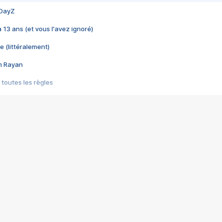
 DayZ
 a 13 ans (et vous l'avez ignoré)
e (littéralement)
im Rayan
 toutes les règles
s les jeux vidéo
us choquant de Rockstar ? - Le scandale BULLY
e plus moche de Steam
du RÊVE tourne au CAUCHEMAR
pendant 8 heures
it… à tort
umiliés par un jeu vidéo