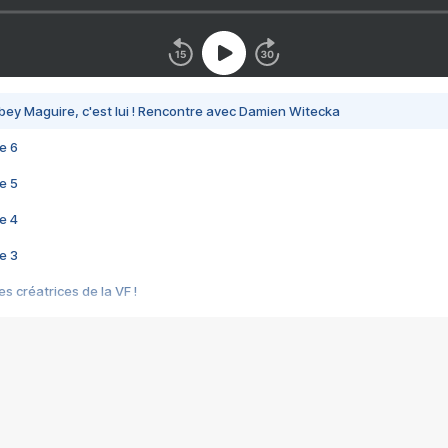
bey Maguire, c'est lui ! Rencontre avec Damien Witecka
e 6
e 5
e 4
e 3
s créatrices de la VF !
e 2
e 1
e Mektoub My Love arrive enfin ! Rencontre avec Shaïn Boumedine et Sal
i : après Toni en famille