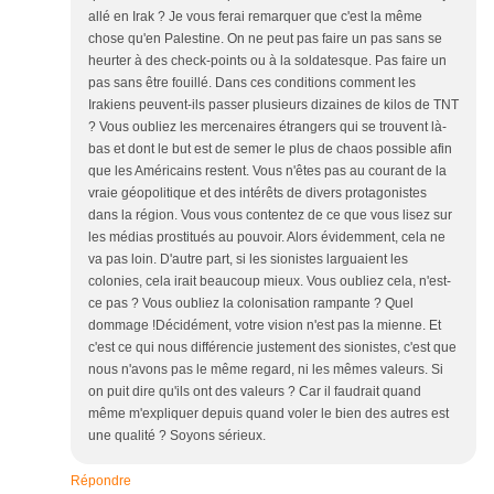
allé en Irak ? Je vous ferai remarquer que c'est la même
chose qu'en Palestine. On ne peut pas faire un pas sans se
heurter à des check-points ou à la soldatesque. Pas faire un
pas sans être fouillé. Dans ces conditions comment les
Irakiens peuvent-ils passer plusieurs dizaines de kilos de TNT
? Vous oubliez les mercenaires étrangers qui se trouvent là-
bas et dont le but est de semer le plus de chaos possible afin
que les Américains restent. Vous n'êtes pas au courant de la
vraie géopolitique et des intérêts de divers protagonistes
dans la région. Vous vous contentez de ce que vous lisez sur
les médias prostitués au pouvoir. Alors évidemment, cela ne
va pas loin. D'autre part, si les sionistes larguaient les
colonies, cela irait beaucoup mieux. Vous oubliez cela, n'est-
ce pas ? Vous oubliez la colonisation rampante ? Quel
dommage !Décidément, votre vision n'est pas la mienne. Et
c'est ce qui nous différencie justement des sionistes, c'est que
nous n'avons pas le même regard, ni les mêmes valeurs. Si
on puit dire qu'ils ont des valeurs ? Car il faudrait quand
même m'expliquer depuis quand voler le bien des autres est
une qualité ? Soyons sérieux.
Répondre