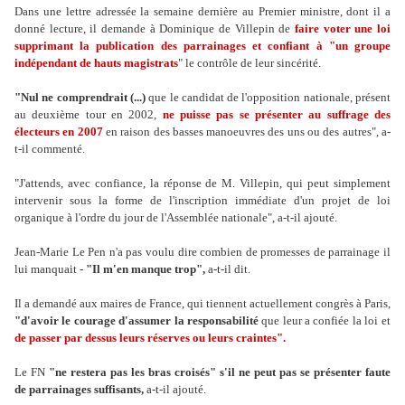
Dans une lettre adressée la semaine dernière au Premier ministre, dont il a
donné lecture, il demande à Dominique de Villepin de
faire voter une loi
supprimant la publication des parrainages et confiant à "un groupe
indépendant de hauts magistrats
" le contrôle de leur sincérité.
"Nul ne comprendrait (...)
que le candidat de l'opposition nationale, présent
au deuxième tour en 2002,
ne puisse pas se présenter au suffrage des
électeurs en 2007
en raison des basses manoeuvres des uns ou des autres", a-
t-il commenté.
"J'attends, avec confiance, la réponse de M. Villepin, qui peut simplement
intervenir sous la forme de l'inscription immédiate d'un projet de loi
organique à l'ordre du jour de l'Assemblée nationale", a-t-il ajouté.
Jean-Marie Le Pen n'a pas voulu dire combien de promesses de parrainage il
lui manquait -
"Il m'en manque trop",
a-t-il dit.
Il a demandé aux maires de France, qui tiennent actuellement congrès à Paris,
"d'avoir le courage d'assumer la responsabilité
que leur a confiée la loi et
de passer par dessus leurs réserves ou leurs craintes".
Le FN
"ne restera pas les bras croisés" s'il ne peut pas se présenter faute
de parrainages suffisants,
a-t-il ajouté.