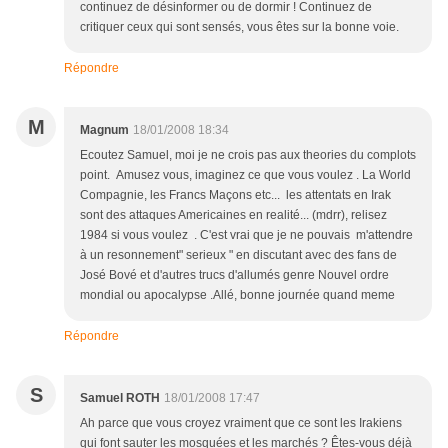
continuez de désinformer ou de dormir ! Continuez de
critiquer ceux qui sont sensés, vous êtes sur la bonne voie.
Répondre
M
Magnum
18/01/2008 18:34
Ecoutez Samuel, moi je ne crois pas aux theories du complots
point. Amusez vous, imaginez ce que vous voulez . La World
Compagnie, les Francs Maçons etc... les attentats en Irak
sont des attaques Americaines en realité... (mdrr), relisez
1984 si vous voulez . C'est vrai que je ne pouvais m'attendre
à un resonnement" serieux " en discutant avec des fans de
José Bové et d'autres trucs d'allumés genre Nouvel ordre
mondial ou apocalypse .Allé, bonne journée quand meme
Répondre
S
Samuel ROTH
18/01/2008 17:47
Ah parce que vous croyez vraiment que ce sont les Irakiens
qui font sauter les mosquées et les marchés ? Êtes-vous déjà