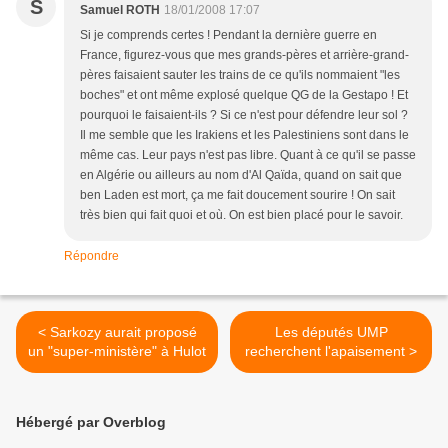
S
Samuel ROTH
18/01/2008 17:07
Si je comprends certes ! Pendant la dernière guerre en
France, figurez-vous que mes grands-pères et arrière-grand-
pères faisaient sauter les trains de ce qu'ils nommaient "les
boches" et ont même explosé quelque QG de la Gestapo ! Et
pourquoi le faisaient-ils ? Si ce n'est pour défendre leur sol ?
Il me semble que les Irakiens et les Palestiniens sont dans le
même cas. Leur pays n'est pas libre. Quant à ce qu'il se passe
en Algérie ou ailleurs au nom d'Al Qaïda, quand on sait que
ben Laden est mort, ça me fait doucement sourire ! On sait
très bien qui fait quoi et où. On est bien placé pour le savoir.
Répondre
< Sarkozy aurait proposé
Les députés UMP
un "super-ministère" à Hulot
recherchent l'apaisement >
Hébergé par Overblog