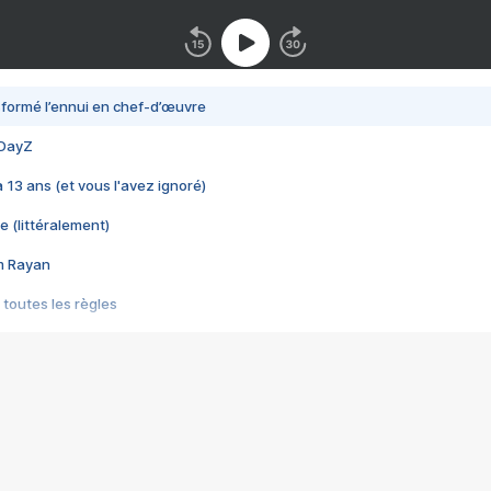
nsformé l’ennui en chef-d’œuvre
 DayZ
 a 13 ans (et vous l'avez ignoré)
e (littéralement)
im Rayan
 toutes les règles
s les jeux vidéo
us choquant de Rockstar ? - Le scandale BULLY
e plus moche de Steam
du RÊVE tourne au CAUCHEMAR