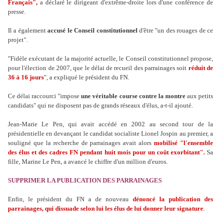
Français",
a déclaré le dirigeant d'extrême-droite lors d'une conférence de
presse.
Il a également
accusé le Conseil constitutionnel
d'être "un des rouages de ce
projet".
"Fidèle exécutant de la majorité actuelle, le Conseil constitutionnel propose,
pour l'élection de 2007, que le délai de recueil des parrainages soit
réduit de
36 à 16 jours
", a expliqué le président du FN.
Ce délai raccourci "impose
une véritable course contre la montre
aux petits
candidats" qui ne disposent pas de grands réseaux d'élus, a-t-il ajouté.
Jean-Marie Le Pen, qui avait accédé en 2002 au second tour de la
présidentielle en devançant le candidat socialiste Lionel Jospin au premier, a
souligné que la recherche de parrainages avait alors
mobilisé "l'ensemble
des élus et des cadres FN pendant huit mois pour un coût exorbitant".
Sa
fille, Marine Le Pen, a avancé le chiffre d'un million d'euros.
SUPPRIMER LA PUBLICATION DES PARRAINAGES
Enfin, le président du FN a de nouveau
dénoncé la publication des
parrainages, qui dissuade selon lui les élus de lui donner leur signature
.