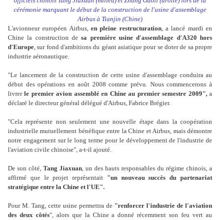
officiels chinois Tang Jiaxuan (milieu) et Zhang Gaoli (droite) lors de la
cérémonie marquant le début de la construction de l'usine d'assemblage
Airbus à Tianjin (Chine)
L'avionneur européen Airbus,
en pleine restructuration
, a lancé mardi en
Chine la construction de
sa première usine d'assemblage d'A320 hors
d'Europe
, sur fond d'ambitions du géant asiatique pour se doter de sa propre
industrie aéronautique.
"Le lancement de la construction de cette usine d'assemblage conduira au
début des opérations en août 2008 comme prévu. Nous commencerons à
livrer
le premier avion assemblé en Chine au premier semestre 2009",
a
déclaré le directeur général délégué d'Airbus, Fabrice Brégier.
"Cela représente non seulement une nouvelle étape dans la coopération
industrielle mutuellement bénéfique entre la Chine et Airbus, mais démontre
notre engagement sur le long terme pour le développement de l'industrie de
l'aviation civile chinoise", a-t-il ajouté.
De son côté,
Tang Jiaxuan
, un des hauts responsables du régime chinois, a
affirmé que le projet représentait
"un nouveau succès du partenariat
stratégique entre la Chine et l'UE".
Pour M. Tang, cette usine permettra de
"renforcer l'industrie de l'aviation
des deux côtés
", alors que la Chine a donné récemment son feu vert au