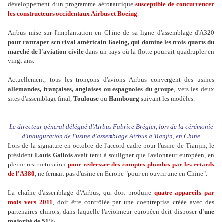
développement d'un programme aéronautique
susceptible de concurrencer
les constructeurs occidentaux Airbus et Boeing
.
Airbus mise sur l'implantation en Chine de sa ligne d'assemblage d'A320
pour rattraper son rival américain Boeing, qui domine les trois quarts du
marché de l'aviation civile
dans un pays où la flotte pourrait quadrupler en
vingt ans.
Actuellement, tous les tronçons d'avions Airbus convergent des usines
allemandes, françaises, anglaises ou espagnoles du groupe
, vers les deux
sites d'assemblage final,
Toulouse
ou
Hambourg
suivant les modèles.
Le directeur général délégué d'Airbus Fabrice Brégier, lors de la cérémonie
d'inauguration de l'usine d'assemblage Airbus à Tianjin, en Chine
Lors de la signature en octobre de l'accord-cadre pour l'usine de Tianjin, le
président
Louis Gallois
avait tenu à souligner que l'avionneur européen, en
pleine restructuration
pour redresser des comptes plombés par les retards
de l'A380
, ne fermait pas d'usine en Europe "pour en ouvrir une en Chine".
La chaîne d'assemblage d'Airbus, qui doit produire
quatre appareils par
mois vers 2011
, doit être contrôlée par une coentreprise créée avec des
partenaires chinois, dans laquelle l'avionneur européen doit disposer
d'une
majorité de 51%.