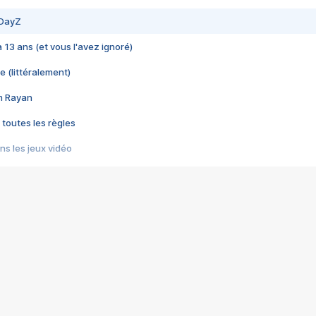
 DayZ
 a 13 ans (et vous l'avez ignoré)
e (littéralement)
im Rayan
 toutes les règles
s les jeux vidéo
us choquant de Rockstar ? - Le scandale BULLY
e plus moche de Steam
du RÊVE tourne au CAUCHEMAR
pendant 8 heures
it… à tort
umiliés par un jeu vidéo