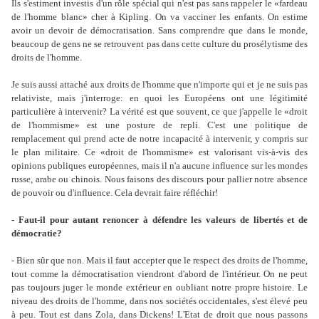
Ils s'estiment investis d'un rôle spécial qui n'est pas sans rappeler le «fardeau
de l'homme blanc» cher à Kipling. On va vacciner les enfants. On estime
avoir un devoir de démocratisation. Sans comprendre que dans le monde,
beaucoup de gens ne se retrouvent pas dans cette culture du prosélytisme des
droits de l'homme.
Je suis aussi attaché aux droits de l'homme que n'importe qui et je ne suis pas
relativiste, mais j'interroge: en quoi les Européens ont une légitimité
particulière à intervenir? La vérité est que souvent, ce que j'appelle le «droit
de l'hommisme» est une posture de repli. C'est une politique de
remplacement qui prend acte de notre incapacité à intervenir, y compris sur
le plan militaire. Ce «droit de l'hommisme» est valorisant vis-à-vis des
opinions publiques européennes, mais il n'a aucune influence sur les mondes
russe, arabe ou chinois. Nous faisons des discours pour pallier notre absence
de pouvoir ou d'influence. Cela devrait faire réfléchir!
- Faut-il pour autant renoncer à défendre les valeurs de libertés et de
démocratie?
- Bien sûr que non. Mais il faut accepter que le respect des droits de l'homme,
tout comme la démocratisation viendront d'abord de l'intérieur. On ne peut
pas toujours juger le monde extérieur en oubliant notre propre histoire. Le
niveau des droits de l'homme, dans nos sociétés occidentales, s'est élevé peu
à peu. Tout est dans Zola, dans Dickens! L'Etat de droit que nous passons