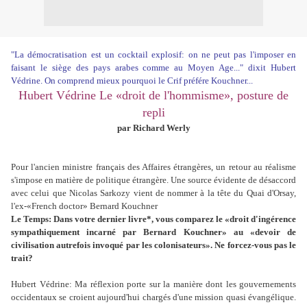
"La démocratisation est un cocktail explosif: on ne peut pas l'imposer en
faisant le siège des pays arabes comme au Moyen Age..." dixit Hubert
Védrine. On comprend mieux pourquoi le Crif préfére Kouchner...
Hubert Védrine Le «droit de l'hommisme», posture de
repli
par Richard Werly
Pour l'ancien ministre français des Affaires étrangères, un retour au réalisme
s'impose en matière de politique étrangère. Une source évidente de désaccord
avec celui que Nicolas Sarkozy vient de nommer à la tête du Quai d'Orsay,
l'ex-«French doctor» Bernard Kouchner
Le Temps: Dans votre dernier livre*, vous comparez le «droit d'ingérence
sympathiquement incarné par Bernard Kouchner» au «devoir de
civilisation autrefois invoqué par les colonisateurs». Ne forcez-vous pas le
trait?
Hubert Védrine: Ma réflexion porte sur la manière dont les gouvernements
occidentaux se croient aujourd'hui chargés d'une mission quasi évangélique.