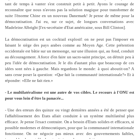
tant de temps à vanter s'est construit petit à petit. Ayons le courage de
reconnaître que nous n'avons pas la solution magique pour transformer de
suite l'énorme Chine en un nouveau Danemark! Je pense de même pour la
démocratisation. J'ai eu, sur ce sujet, de longues conversations avec
Madeleine Albright [l'ex-secrétaire d'Etat américaine, sous Bill Clinton].
La démocratisation est un cocktail explosif: on ne peut pas l'imposer en
faisant le siège des pays arabes comme au Moyen Age. Cette prétention
occidentale est bâtie sur un mensonge, sur une illusion qui, au fond, conduit
au découragement. A force d'en faire un sacro-saint principe, on détruit peu à
peu l'idée de démocratisation. Je le dis d'autant plus que beaucoup de ces
idées sont nées à gauche. Mais regardons le monde: à quoi aboutit-on? A
sans cesse poser la question: «Que fait la communauté internationale?» Et à
répondre: «Elle ne fait rien.»
- Le multilatéralisme est une autre de vos cibles. Le recours à l'ONU est
pour vous loin d'être la panacée...
- Une des erreurs des quinze ou vingt dernières années a été de penser que
l'affaiblissement des Etats allait conduire à un système multilatéral plus
efficace. Je pense l'exact contraire. On a besoin d'Etats solides et efficaces, si
possible modernes et démocratiques, pour que la communauté internationale
fonctionne. On ne négocie pas mieux avec des gouvernements faibles,