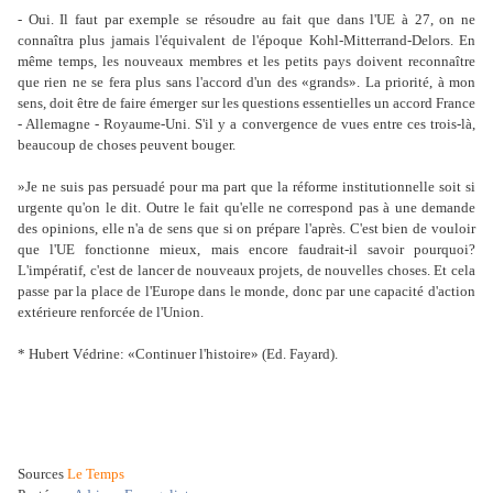
- Oui. Il faut par exemple se résoudre au fait que dans l'UE à 27, on ne
connaîtra plus jamais l'équivalent de l'époque Kohl-Mitterrand-Delors. En
même temps, les nouveaux membres et les petits pays doivent reconnaître
que rien ne se fera plus sans l'accord d'un des «grands». La priorité, à mon
sens, doit être de faire émerger sur les questions essentielles un accord France
- Allemagne - Royaume-Uni. S'il y a convergence de vues entre ces trois-là,
beaucoup de choses peuvent bouger.
»Je ne suis pas persuadé pour ma part que la réforme institutionnelle soit si
urgente qu'on le dit. Outre le fait qu'elle ne correspond pas à une demande
des opinions, elle n'a de sens que si on prépare l'après. C'est bien de vouloir
que l'UE fonctionne mieux, mais encore faudrait-il savoir pourquoi?
L'impératif, c'est de lancer de nouveaux projets, de nouvelles choses. Et cela
passe par la place de l'Europe dans le monde, donc par une capacité d'action
extérieure renforcée de l'Union.
* Hubert Védrine: «Continuer l'histoire» (Ed. Fayard).
Sources
Le Temps