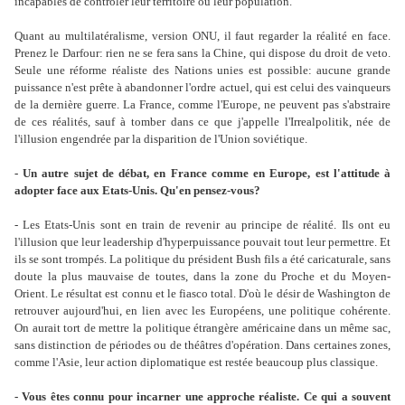
incapables de contrôler leur territoire ou leur population.
Quant au multilatéralisme, version ONU, il faut regarder la réalité en face.
Prenez le Darfour: rien ne se fera sans la Chine, qui dispose du droit de veto.
Seule une réforme réaliste des Nations unies est possible: aucune grande
puissance n'est prête à abandonner l'ordre actuel, qui est celui des vainqueurs
de la dernière guerre. La France, comme l'Europe, ne peuvent pas s'abstraire
de ces réalités, sauf à tomber dans ce que j'appelle l'Irrealpolitik, née de
l'illusion engendrée par la disparition de l'Union soviétique.
- Un autre sujet de débat, en France comme en Europe, est l'attitude à
adopter face aux Etats-Unis. Qu'en pensez-vous?
- Les Etats-Unis sont en train de revenir au principe de réalité. Ils ont eu
l'illusion que leur leadership d'hyperpuissance pouvait tout leur permettre. Et
ils se sont trompés. La politique du président Bush fils a été caricaturale, sans
doute la plus mauvaise de toutes, dans la zone du Proche et du Moyen-
Orient. Le résultat est connu et le fiasco total. D'où le désir de Washington de
retrouver aujourd'hui, en lien avec les Européens, une politique cohérente.
On aurait tort de mettre la politique étrangère américaine dans un même sac,
sans distinction de périodes ou de théâtres d'opération. Dans certaines zones,
comme l'Asie, leur action diplomatique est restée beaucoup plus classique.
- Vous êtes connu pour incarner une approche réaliste. Ce qui a souvent