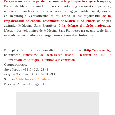
Perçue à tort comme partie prenante de la politique étrangère française
,
l'action de Médecins Sans Frontières pourrait être
gravement compromise
,
notamment dans les conflits où la France est engagée militairement, comme
en République Centrafricaine et au Tchad. Il est aujourd'hui
de la
responsabilité de chacun, notamment de Monsieur Kouchner
, de ne pas
assimiler Médecins Sans Frontières
à la défense d'intérêts nationaux
.
L'action des volontaires de Médecins Sans Frontières n'a qu'une seule fin :
secourir des populations en danger
, sans aucune discrimination
.
Pour plus d'informations, consultez notre site internet (
http://www.msf.fr
),
notamment
l'interview de Jean-Hervé Bradol, Président de MSF :
"Humanitaire et Politique : attention à la confusion"
.
Contacts presse:
Anne Yzèbe : +33 1 40 21 28 43
Brigitte Breuillac : +33 1 40 21 29 17
Sources
Médecins sans Frontières
Posté par
Adriana Evangelizt