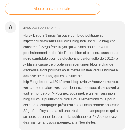
Ajouter un commentaire
A
arno
24/05/2007 21:15
<br /> Depuis 3 mois j'ai ouvert un blog politique sur
http://desirsdavenir86000.over-blog.net/ <br /> Ce blog est
consacré à Ségolène Royal qui va sans doute devenir
prochainement la chef de l'opposition et elle sera sans doute
notre candidate pour les élections présidentielle de 2012.<br
/> Mais à cause de problèmes récent mon blog je change
d'adresse alors pourriez vous mettre un lien vers la nouvelle
adresse de ce blog qui est la suivantes:
http://segoleneroyal2012.over-blog.fr/<br /> Venez nombreux
voir ce blog malgré vos appartenance politique,il est ouvert à
tout le monde.<br /> Pourriez vous mettre un lien vers mon
blog s'il vous plait!!!<br /> Nous vous remercions tous pour
cette belle campagne présidentielle et nous remercions Mme
Ségolène Royal qui a fait une très bonne campagne et qui a
su nous redonner le goût de la politique.<br /> Vous pouvez
dès maintenant vous abonnez à la Newsletter.