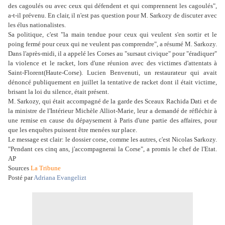
des cagoulés ou avec ceux qui défendent et qui comprennent les cagoulés",
a-t-il prévenu. En clair, il n'est pas question pour M. Sarkozy de discuter avec
les élus nationalistes.
Sa politique, c'est "la main tendue pour ceux qui veulent s'en sortir et le
poing fermé pour ceux qui ne veulent pas comprendre", a résumé M. Sarkozy.
Dans l'après-midi, il a appelé les Corses au "sursaut civique" pour "éradiquer"
la violence et le racket, lors d'une réunion avec des victimes d'attentats à
Saint-Florent(Haute-Corse). Lucien Benvenuti, un restaurateur qui avait
dénoncé publiquement en juillet la tentative de racket dont il était victime,
brisant la loi du silence, était présent.
M. Sarkozy, qui était accompagné de la garde des Sceaux Rachida Dati et de
la ministre de l'Intérieur Michèle Alliot-Marie, leur a demandé de réfléchir à
une remise en cause du dépaysement à Paris d'une partie des affaires, pour
que les enquêtes puissent être menées sur place.
Le message est clair: le dossier corse, comme les autres, c'est Nicolas Sarkozy.
"Pendant ces cinq ans, j'accompagnerai la Corse", a promis le chef de l'Etat.
AP
Sources
La Tribune
Posté par
Adriana Evangelizt