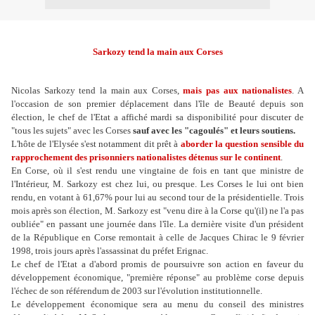
Sarkozy tend la main aux Corses
Nicolas Sarkozy tend la main aux Corses,
mais pas aux nationalistes
. A
l'occasion de son premier déplacement dans l'île de Beauté depuis son
élection, le chef de l'Etat a affiché mardi sa disponibilité pour discuter de
"tous les sujets" avec les Corses
sauf avec les "cagoulés" et leurs soutiens.
L'hôte de l'Elysée s'est notamment dit prêt à
aborder la question sensible du
rapprochement des prisonniers nationalistes détenus sur le continent
.
En Corse, où il s'est rendu une vingtaine de fois en tant que ministre de
l'Intérieur, M. Sarkozy est chez lui, ou presque. Les Corses le lui ont bien
rendu, en votant à 61,67% pour lui au second tour de la présidentielle. Trois
mois après son élection, M. Sarkozy est "venu dire à la Corse qu'(il) ne l'a pas
oubliée" en passant une journée dans l'île. La dernière visite d'un président
de la République en Corse remontait à celle de Jacques Chirac le 9 février
1998, trois jours après l'assassinat du préfet Erignac.
Le chef de l'Etat a d'abord promis de poursuivre son action en faveur du
développement économique, "première réponse" au problème corse depuis
l'échec de son référendum de 2003 sur l'évolution institutionnelle.
Le développement économique sera au menu du conseil des ministres