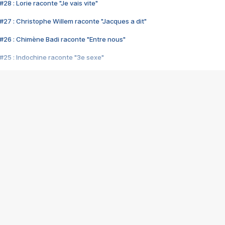
28 : Lorie raconte "Je vais vite"
#27 : Christophe Willem raconte "Jacques a dit"
#26 : Chimène Badi raconte "Entre nous"
#25 : Indochine raconte "3e sexe"
#24 : Zaho raconte "C'est chelou"
#23 : Patrick Bruel raconte "Au café des délices"
#22 : Kyo raconte "Le chemin"
#21 : Nolwenn Leroy raconte "Cassé"
#20 : Patrick Hernandez raconte "Born to be alive"
#19 : Lorie raconte "Près de moi"
#18 : Michael Jones raconte "A nos actes manqués" (avec Jean-Jacque
#17 : Khaled raconte "Aïcha"
#16 : Corneille raconte "Parce qu'on vient de loin"