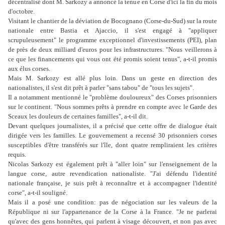
décentralisé dont M. Sarkozy a annoncé la tenue en Corse d'ici la fin du mois
d'octobre.
Visitant le chantier de la déviation de Bocognano (Corse-du-Sud) sur la route
nationale entre Bastia et Ajaccio, il s'est engagé à "appliquer
scrupuleusement" le programme exceptionnel d'investissements (PEI), plan
de près de deux milliard d'euros pour les infrastructures. "Nous veillerons à
ce que les financements qui vous ont été promis soient tenus", a-t-il promis
aux élus corses.
Mais M. Sarkozy est allé plus loin. Dans un geste en direction des
nationalistes, il s'est dit prêt à parler "sans tabou" de "tous les sujets".
Il a notamment mentionné le "problème douloureux" des Corses prisonniers
sur le continent. "Nous sommes prêts à prendre en compte avec le Garde des
Sceaux les douleurs de certaines familles", a-t-il dit.
Devant quelques journalistes, il a précisé que cette offre de dialogue était
dirigée vers les familles. Le gouvernement a recensé 30 prisonniers corses
susceptibles d'être transférés sur l'île, dont quatre rempliraient les critères
requis.
Nicolas Sarkozy est également prêt à "aller loin" sur l'enseignement de la
langue corse, autre revendication nationaliste. "J'ai défendu l'identité
nationale française, je suis prêt à reconnaître et à accompagner l'identité
corse", a-t-il souligné.
Mais il a posé une condition: pas de négociation sur les valeurs de la
République ni sur l'appartenance de la Corse à la France. "Je ne parlerai
qu'avec des gens honnêtes, qui parlent à visage découvert, et non pas avec