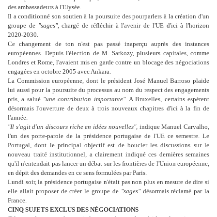
des ambassadeurs à l'Elysée.
Il a conditionné son soutien à la poursuite des pourparlers à la création d'un
groupe de
"sages"
, chargé de réfléchir à l'avenir de l'UE d'ici à l'horizon
2020-2030.
Ce changement de ton n'est pas passé inaperçu auprès des instances
européennes. Depuis l'élection de M. Sarkozy, plusieurs capitales, comme
Londres et Rome, l'avaient mis en garde contre un blocage des négociations
engagées en octobre 2005 avec Ankara.
La Commission européenne, dont le président José Manuel Barroso plaide
lui aussi pour la poursuite du processus au nom du respect des engagements
pris, a salué
"une contribution importante"
. A Bruxelles, certains espèrent
désormais l'ouverture de deux à trois nouveaux chapitres d'ici à la fin de
l'année.
"Il s'agit d'un discours riche en idées nouvelles"
, indique Manuel Carvalho,
l'un des porte-parole de la présidence portugaise de l'UE ce semestre. Le
Portugal, dont le principal objectif est de boucler les discussions sur le
nouveau traité institutionnel, a clairement indiqué ces dernières semaines
qu'il n'entendait pas lancer un débat sur les frontières de l'Union européenne,
en dépit des demandes en ce sens formulées par Paris.
Lundi soir, la présidence portugaise n'était pas non plus en mesure de dire si
elle allait proposer de créer le groupe de
"sages"
désormais réclamé par la
France.
CIN
Q SUJETS EXCLUS DES NÉGOCIATIONS