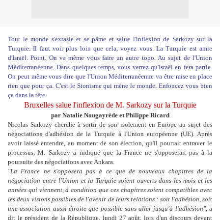
Tout le monde s'extasie et se pâme et salue l'inflexion de Sarkozy sur la
Turquie. Il faut voir plus loin que cela, voyez vous. La Turquie est amie
d'Israël. Point. On va même vous faire un autre topo. Au sujet de l'Union
Méditerranéenne. Dans quelques temps, vous verrez qu'Israël en fera partie.
On peut même vous dire que l'Union Méditerranéenne va être mise en place
rien que pour ça. C'est le Sionisme qui mène le monde. Enfoncez vous bien
ça dans la tête.
Bruxelles salue l'inflexion de M. Sarkozy sur la Turquie
par Natalie Nougayrède et Philippe Ricard
Nicolas Sarkozy cherche à sortir de son isolement en Europe au sujet des
négociations d'adhésion de la Turquie à l'Union européenne (UE). Après
avoir laissé entendre, au moment de son élection, qu'il pourrait entraver le
processus, M. Sarkozy a indiqué que la France ne s'opposerait pas à la
poursuite des négociations avec Ankara.
"La France ne s'opposera pas à ce que de nouveaux chapitres de la
négociation entre l'Union et la Turquie soient ouverts dans les mois et les
années qui viennent, à condition que ces chapitres soient compatibles avec
les deux visions possibles de l'avenir de leurs relations : soit l'adhésion, soit
une association aussi étroite que possible sans aller jusqu'à l'adhésion"
, a
dit le président de la République, lundi 27 août, lors d'un discours devant