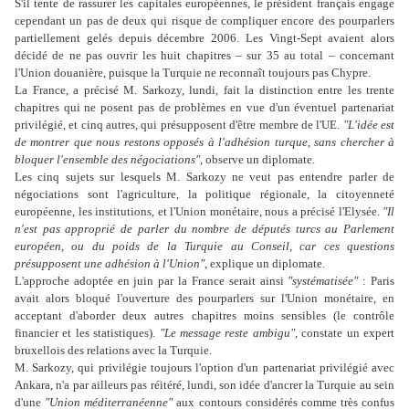
S'il tente de rassurer les capitales européennes, le président français engage
cependant un pas de deux qui risque de compliquer encore des pourparlers
partiellement gelés depuis décembre 2006. Les Vingt-Sept avaient alors
décidé de ne pas ouvrir les huit chapitres – sur 35 au total – concernant
l'Union douanière, puisque la Turquie ne reconnaît toujours pas Chypre.
La France, a précisé M. Sarkozy, lundi, fait la distinction entre les trente
chapitres qui ne posent pas de problèmes en vue d'un éventuel partenariat
privilégié, et cinq autres, qui présupposent d'être membre de l'UE.
"L'idée est
de montrer que nous restons opposés à l'adhésion turque, sans chercher à
bloquer l'ensemble des négociations"
, observe un diplomate.
Les cinq sujets sur lesquels M. Sarkozy ne veut pas entendre parler de
négociations sont l'agriculture, la politique régionale, la citoyenneté
européenne, les institutions, et l'Union monétaire, nous a précisé l'Elysée.
"Il
n'est pas approprié de parler du nombre de députés turcs au Parlement
européen, ou du poids de la Turquie au Conseil, car ces questions
présupposent une adhésion à l'Union"
, explique un diplomate.
L'approche adoptée en juin par la France serait ainsi
"systématisée"
: Paris
avait alors bloqué l'ouverture des pourparlers sur l'Union monétaire, en
acceptant d'aborder deux autres chapitres moins sensibles (le contrôle
financier et les statistiques).
"Le message reste ambigu"
, constate un expert
bruxellois des relations avec la Turquie.
M. Sarkozy, qui privilégie toujours l'option d'un partenariat privilégié avec
Ankara, n'a par ailleurs pas réitéré, lundi, son idée d'ancrer la Turquie au sein
d'une
"Union méditerranéenne"
aux contours considérés comme très confus