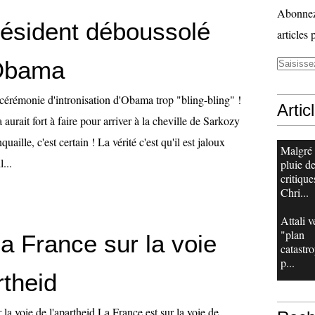
Abonnez-
résident déboussolé
articles 
 Obama
 cérémonie d'intronisation d'Obama trop "bling-bling" !
Artic
rait fort à faire pour arriver à la cheville de Sarkozy
uaille, c'est certain ! La vérité c'est qu'il est jaloux
Malgré
...
pluie d
critique
Chri...
Attali v
"plan
a France sur la voie
catastr
p...
rtheid
 la voie de l'apartheid La France est sur la voie de