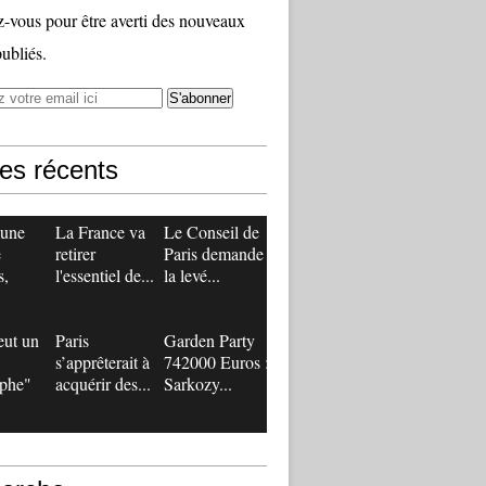
vous pour être averti des nouveaux
publiés.
les récents
 une
La France va
Le Conseil de
e
retirer
Paris demande
s,
l'essentiel de...
la levé...
eut un
Paris
Garden Party
s’apprêterait à
742000 Euros :
ophe"
acquérir des...
Sarkozy...