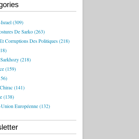
gories
Israel
(309)
ostures De Sarko
(263)
Et Corruptions Des Politiques
(218)
18)
n Sarkhozy
(218)
ce
(159)
156)
 Chirac
(141)
e
(138)
-Union Européenne
(132)
letter