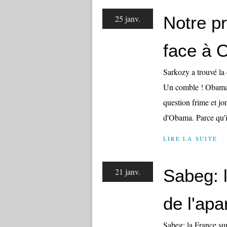
Notre p
25 janv.
face à
Sarkozy a trouvé la
Un comble ! Obama au
question frime et jonq
d'Obama. Parce qu'il
LIRE LA SUITE
Sabeg: l
21 janv.
de l'apa
Sabeg: la France sur