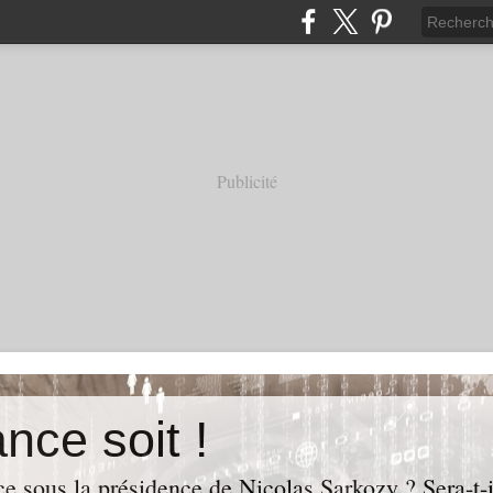
Publicité
nce soit !
e sous la présidence de Nicolas Sarkozy ? Sera-t-i