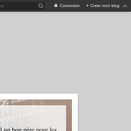
Connexion
+
Créer mon blog
l un bon père pour les