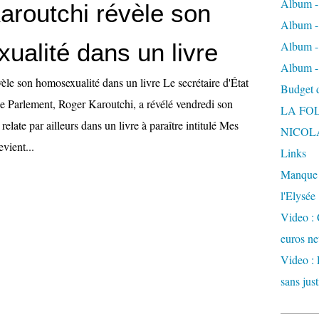
Album -
aroutchi révèle son
Album - 
ualité dans un livre
Album -
Album -
èle son homosexualité dans un livre Le secrétaire d'État
Budget de
le Parlement, Roger Karoutchi, a révélé vendredi son
LA FO
relate par ailleurs dans un livre à paraître intitulé Mes
NICOL
evient...
Links
Manque d
l'Elysée
Video : 
euros ne
Video : 
sans just