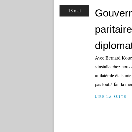
Gouvern
18 mai
paritair
diploma
Avec Bernard Kouchn
s'installe chez nous
unilatérale étatsunie
pas tout à fait la mê
LIRE LA SUITE