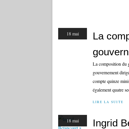
La comp
18 mai
gouvern
La composition du 
gouvernement dirigé
compte quinze minis
également quatre sec
LIRE LA SUITE
Ingrid B
18 mai