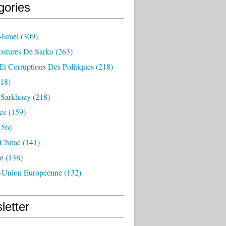
gories
Israel
(309)
ostures De Sarko
(263)
Et Corruptions Des Politiques
(218)
18)
n Sarkhozy
(218)
ce
(159)
156)
 Chirac
(141)
e
(138)
-Union Européenne
(132)
letter