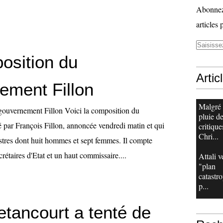
Abonnez-
articles 
osition du
Artic
ement Fillon
Malgré
gouvernement Fillon Voici la composition du
pluie d
 par François Fillon, annoncée vendredi matin et qui
critique
Chri...
tres dont huit hommes et sept femmes. Il compte
rétaires d'Etat et un haut commissaire....
Attali v
"plan
catastr
p...
etancourt a tenté de