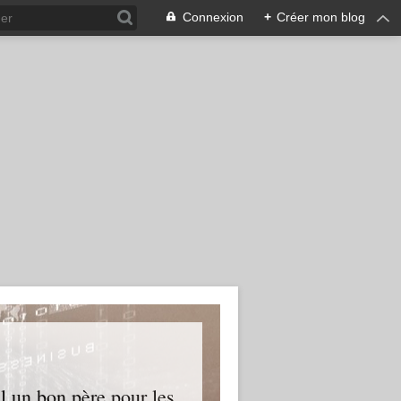
Connexion
+
Créer mon blog
l un bon père pour les