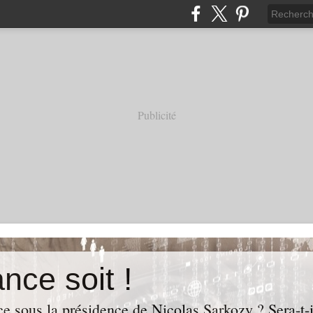
Publicité
nce soit !
e sous la présidence de Nicolas Sarkozy ? Sera-t-i