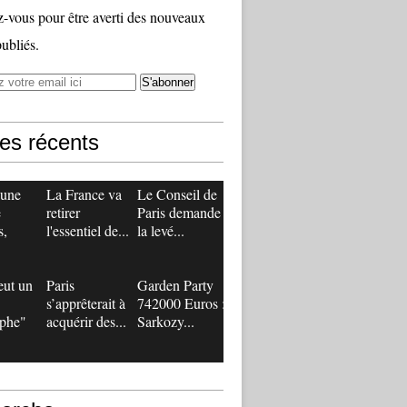
vous pour être averti des nouveaux
publiés.
les récents
 une
La France va
Le Conseil de
e
retirer
Paris demande
s,
l'essentiel de...
la levé...
eut un
Paris
Garden Party
s’apprêterait à
742000 Euros :
ophe"
acquérir des...
Sarkozy...