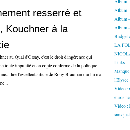
Album -
ement resserré et
Album - 
Album -
e, Kouchner à la
Album -
Budget de
tie
LA FO
NICOL
er au Quai d'Orsay, c'est le droit d'ingérence qui
Links
 en toute impunité et en copie conforme de la politique
Manque d
nne... lire l'excellent article de Rony Brauman qui lui n'a
l'Elysée
me...
Video : 
euros ne
Video : 
sans just