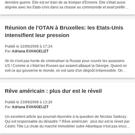
dernière guerre. Elle est en train de se tromper d'Ennemi. Elle s'était aussi
alignée avec les Etats-Unis dans sa chasse au communiste et avait préféré
laisser Hitler se réarmer plutôt...
Réunion de l'OTAN à Bruxelles: les Etats-Unis
intensifient leur pression
Publié le 22/08/2008 à 17:24
Par
Adriana EVANGELIZT
Ah ils n'ont pas honte de criminaliser la Russie pour couvrir les assassins
US ! Comme si c'était les Russes qui avaient attaqué la Géorgie. Quand on
voit ce qui gouverne le monde, on est saisi d'un dégoût irrépressible. On
aimerait avoir tous ces zigues...
Rêve américain : plus dur est le réveil
Publié le 23/09/2008 à 13:20
Par
Adriana EVANGELIZT
Un excellent article qui pourrait répondre à la question de Nicolas Sarkozy :
Qui est responsable du désastre ? Rêve américain : plus dur est le réveil par
Cédric Tille La chute du marché immobilier outre-Atlantique n'est pas encore
arrivée à son terme....