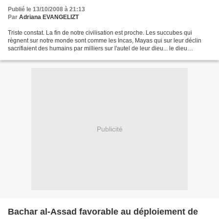
Publié le 13/10/2008 à 21:13
Par
Adriana EVANGELIZT
Triste constat. La fin de notre civilisation est proche. Les succubes qui
règnent sur notre monde sont comme les Incas, Mayas qui sur leur déclin
sacrifiaient des humains par milliers sur l'autel de leur dieu... le dieu
d'aujourd'hui, c'est Mamon, le...
Publicité
Bachar al-Assad favorable au déploiement de