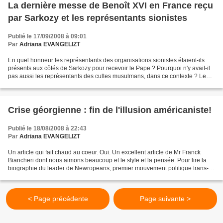
La dernière messe de Benoît XVI en France reçu
par Sarkozy et les représentants sionistes
Publié le 17/09/2008 à 09:01
Par
Adriana EVANGELIZT
En quel honneur les représentants des organisations sionistes étaient-ils
présents aux côtés de Sarkozy pour recevoir le Pape ? Pourquoi n'y avait-il
pas aussi les représentants des cultes musulmans, dans ce contexte ? Le
sionisme de Sarkozy commence...
Crise géorgienne : fin de l'illusion américaniste!
Publié le 18/08/2008 à 22:43
Par
Adriana EVANGELIZT
Un article qui fait chaud au coeur. Oui. Un excellent article de Mr Franck
Biancheri dont nous aimons beaucoup et le style et la pensée. Pour lire la
biographie du leader de Newropeans, premier mouvement politique trans-
européen, allez sur un de ses sites...
< Page précédente
Page suivante >