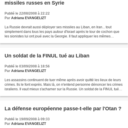
missiles russes en Syrie
Publié le 22/08/2008 à 22:22
Par
Adriana EVANGELIZT
La Russie devrait aussi déployer ses missiles au Liban, en Iran... tout
simplement dans tous les pays autour d'Israel après le tour de cochon que
les sionistes lui ont joué avec la Georgie. Il faut appliquer les mêmes
méthodes qu'eux. Bachar al-Assad...
Un soldat de la FINUL tué au Liban
Publié le 03/09/2008 à 18:56
Par
Adriana EVANGELIZT
Les assassins continuent de tuer même après avoir quitté les lieux de leurs
crimes. Ils le font exprès. Mais là, on n'entend personne dénoncer les crimes
israliens. Il vaut mieux s'acharner sur la Russie. Un soldat de la FINUL tué
au Liban Un soldat belge...
La défense européenne passe-t-elle par l'Otan ?
Publié le 19/09/2008 à 09:33
Par
Adriana EVANGELIZT