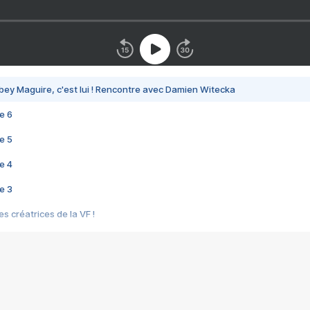
bey Maguire, c'est lui ! Rencontre avec Damien Witecka
e 6
e 5
e 4
e 3
s créatrices de la VF !
e 2
e 1
e Mektoub My Love arrive enfin ! Rencontre avec Shaïn Boumedine et Sal