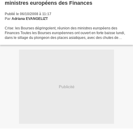
ministres européens des Finances
Publié le 06/10/2008 à 11:17
Par
Adriana EVANGELIZT
Crise: les Bourses dégringolent, réunion des ministres européens des
Finances Toutes les Bourses européennes ont ouvert en forte baisse lundi,
dans le sillage du plongeon des places asiatiques, avec des chutes de
4,95% pour le CAC 40 à Paris, de 3,29%...
Publicité