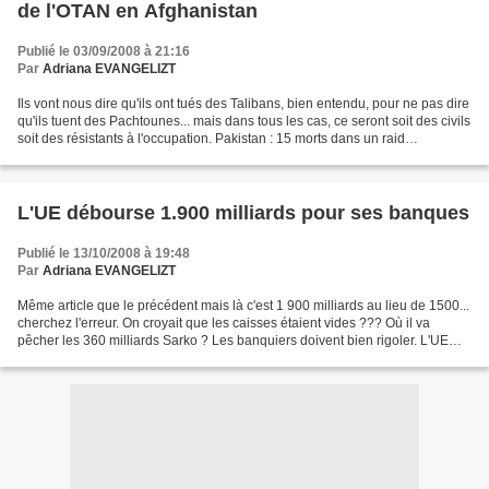
de l'OTAN en Afghanistan
Publié le 03/09/2008 à 21:16
Par
Adriana EVANGELIZT
Ils vont nous dire qu'ils ont tués des Talibans, bien entendu, pour ne pas dire
qu'ils tuent des Pachtounes... mais dans tous les cas, ce seront soit des civils
soit des résistants à l'occupation. Pakistan : 15 morts dans un raid
d'hélicoptères de l'OTAN...
L'UE débourse 1.900 milliards pour ses banques
Publié le 13/10/2008 à 19:48
Par
Adriana EVANGELIZT
Même article que le précédent mais là c'est 1 900 milliards au lieu de 1500...
cherchez l'erreur. On croyait que les caisses étaient vides ??? Où il va
pêcher les 360 milliards Sarko ? Les banquiers doivent bien rigoler. L'UE
débourse 1.900 milliards...