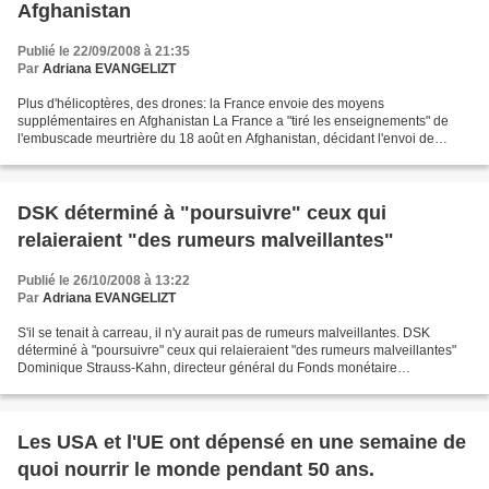
Afghanistan
Publié le 22/09/2008 à 21:35
Par
Adriana EVANGELIZT
Plus d'hélicoptères, des drones: la France envoie des moyens
supplémentaires en Afghanistan La France a "tiré les enseignements" de
l'embuscade meurtrière du 18 août en Afghanistan, décidant l'envoi de
"moyens militaires" supplémentaires, a solennellement...
DSK déterminé à "poursuivre" ceux qui
relaieraient "des rumeurs malveillantes"
Publié le 26/10/2008 à 13:22
Par
Adriana EVANGELIZT
S'il se tenait à carreau, il n'y aurait pas de rumeurs malveillantes. DSK
déterminé à "poursuivre" ceux qui relaieraient "des rumeurs malveillantes"
Dominique Strauss-Kahn, directeur général du Fonds monétaire
international (FMI), a annoncé mercredi avoir...
Les USA et l'UE ont dépensé en une semaine de
quoi nourrir le monde pendant 50 ans.