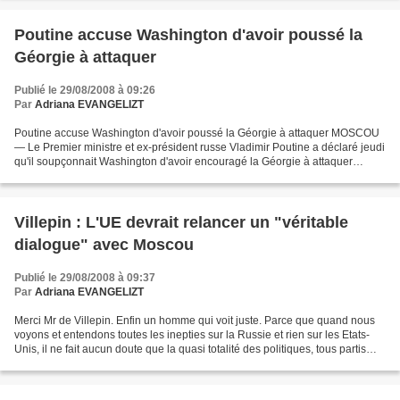
Poutine accuse Washington d'avoir poussé la
Géorgie à attaquer
Publié le 29/08/2008 à 09:26
Par
Adriana EVANGELIZT
Poutine accuse Washington d'avoir poussé la Géorgie à attaquer MOSCOU
— Le Premier ministre et ex-président russe Vladimir Poutine a déclaré jeudi
qu'il soupçonnait Washington d'avoir encouragé la Géorgie à attaquer
l'Ossétie du Sud le 7 août, et a suggéré...
Villepin : L'UE devrait relancer un "véritable
dialogue" avec Moscou
Publié le 29/08/2008 à 09:37
Par
Adriana EVANGELIZT
Merci Mr de Villepin. Enfin un homme qui voit juste. Parce que quand nous
voyons et entendons toutes les inepties sur la Russie et rien sur les Etats-
Unis, il ne fait aucun doute que la quasi totalité des politiques, tous partis
confondus, ne sont qu'un...