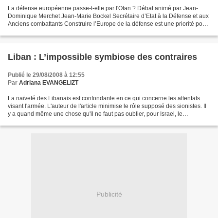
La défense européenne passe-t-elle par l'Otan ? Débat animé par Jean-
Dominique Merchet Jean-Marie Bockel Secrétaire d’Etat à la Défense et aux
Anciens combattants Construire l’Europe de la défense est une priorité pour
la France. Partout en Europe, les...
Liban : L’impossible symbiose des contraires
Publié le 29/08/2008 à 12:55
Par
Adriana EVANGELIZT
La naïveté des Libanais est confondante en ce qui concerne les attentats
visant l'armée. L'auteur de l'article minimise le rôle supposé des sionistes. Il
y a quand même une chose qu'il ne faut pas oublier, pour Israel, le
Hezbollah est l'ennemi à combattre...
Publicité