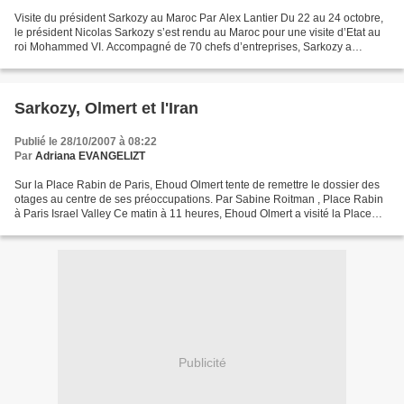
Visite du président Sarkozy au Maroc Par Alex Lantier Du 22 au 24 octobre,
le président Nicolas Sarkozy s’est rendu au Maroc pour une visite d’Etat au
roi Mohammed VI. Accompagné de 70 chefs d’entreprises, Sarkozy a
confirmé des contrats pour une valeur...
Sarkozy, Olmert et l'Iran
Publié le 28/10/2007 à 08:22
Par
Adriana EVANGELIZT
Sur la Place Rabin de Paris, Ehoud Olmert tente de remettre le dossier des
otages au centre de ses préoccupations. Par Sabine Roitman , Place Rabin
à Paris Israel Valley Ce matin à 11 heures, Ehoud Olmert a visité la Place
Rabin avec une délégation de...
Publicité