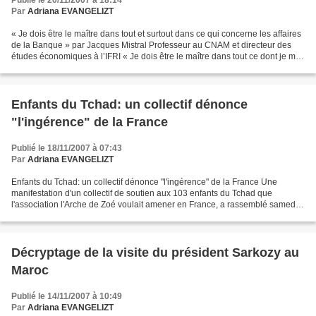
Publié le 20/11/2007 à 18:14
Par
Adriana EVANGELIZT
« Je dois être le maître dans tout et surtout dans ce qui concerne les affaires
de la Banque » par Jacques Mistral Professeur au CNAM et directeur des
études économiques à l’IFRI « Je dois être le maître dans tout ce dont je me
mêle et surtout dans ce...
Enfants du Tchad: un collectif dénonce
"l'ingérence" de la France
Publié le 18/11/2007 à 07:43
Par
Adriana EVANGELIZT
Enfants du Tchad: un collectif dénonce "l'ingérence" de la France Une
manifestation d'un collectif de soutien aux 103 enfants du Tchad que
l'association l'Arche de Zoé voulait amener en France, a rassemblé samedi à
Paris une trentaine de personnes qui...
Décryptage de la visite du président Sarkozy au
Maroc
Publié le 14/11/2007 à 10:49
Par
Adriana EVANGELIZT