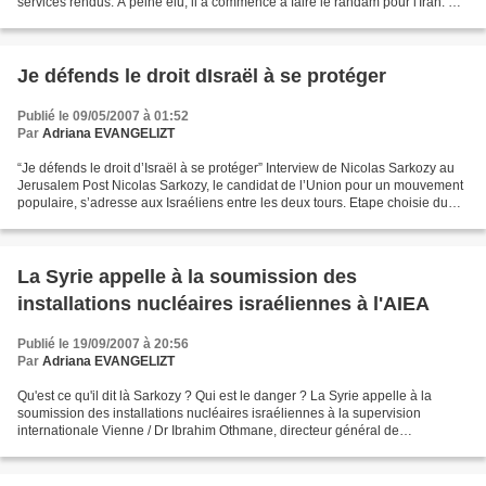
services rendus. A peine élu, il a commencé à faire le randam pour l'Iran. Et
il y aurait mille autres choses...
Je défends le droit dIsraël à se protéger
Publié le 09/05/2007 à 01:52
Par
Adriana EVANGELIZT
“Je défends le droit d’Israël à se protéger” Interview de Nicolas Sarkozy au
Jerusalem Post Nicolas Sarkozy, le candidat de l’Union pour un mouvement
populaire, s’adresse aux Israéliens entre les deux tours. Etape choisie du
sprint final. Les résultats...
La Syrie appelle à la soumission des
installations nucléaires israéliennes à l'AIEA
Publié le 19/09/2007 à 20:56
Par
Adriana EVANGELIZT
Qu'est ce qu'il dit là Sarkozy ? Qui est le danger ? La Syrie appelle à la
soumission des installations nucléaires israéliennes à la supervision
internationale Vienne / Dr Ibrahim Othmane, directeur général de
l'organisme de l'énergie atomique en Syrie,...