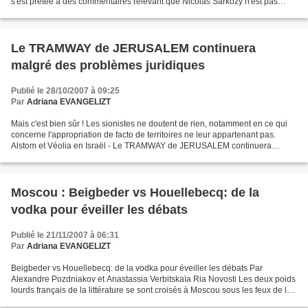
s'est prêtée à des commentaires relevant que Nicolas Sarkozy n'est pas
Jacques Chirac, et que par conséquent...
Le TRAMWAY de JERUSALEM continuera
malgré des problèmes juridiques
Publié le 28/10/2007 à 09:25
Par
Adriana EVANGELIZT
Mais c'est bien sûr ! Les sionistes ne doutent de rien, notamment en ce qui
concerne l'appropriation de facto de territoires ne leur appartenant pas.
Alstom et Véolia en Israël - Le TRAMWAY de JERUSALEM continuera
malgré des problèmes juridiques. Israel...
Moscou : Beigbeder vs Houellebecq: de la
vodka pour éveiller les débats
Publié le 21/11/2007 à 06:31
Par
Adriana EVANGELIZT
Beigbeder vs Houellebecq: de la vodka pour éveiller les débats Par
Alexandre Pozdniakov et Anastassia Verbitskaïa Ria Novosti Les deux poids
lourds français de la littérature se sont croisés à Moscou sous les feux de la
rampe Une foule nombreuse devant...