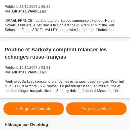
Publié le 28/10/2007 à 09:29
Par
Adriana EVANGELIZT
ISRAEL FRANCE - Le Secrétaire d’Etat du commerce extérieur, Hervé
Novelli, assistera le 1er Nov. à la Conférence du Premier Ministre. Par
Sébastien Fortin ISRAEL VALLEY Le ministre israélien de l’industrie, du
commerce et du travail Eli Yishai, le vice-président...
Poutine et Sarkozy comptent relancer les
échanges russo-français
Publié le 10/10/2007 à 03:21
Par
Adriana EVANGELIZT
Poutine et Sarkozy comptent relancer les échanges russo-français (Kremlin)
MOSCOU, 9 octobre - RIA Novosti. Le président russe Vladimir Poutine et
son homologue français Nicolas Sarkozy doivent étudier à Moscou différents
projets d'investissement conjoints...
< Page précédente
Page suivante >
Hébergé par Overblog