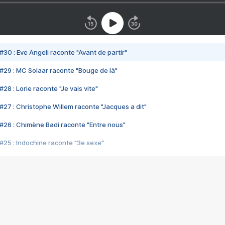
#30 : Eve Angeli raconte "Avant de partir"
#29 : MC Solaar raconte "Bouge de là"
28 : Lorie raconte "Je vais vite"
#27 : Christophe Willem raconte "Jacques a dit"
#26 : Chimène Badi raconte "Entre nous"
#25 : Indochine raconte "3e sexe"
#24 : Zaho raconte "C'est chelou"
#23 : Patrick Bruel raconte "Au café des délices"
#22 : Kyo raconte "Le chemin"
#21 : Nolwenn Leroy raconte "Cassé"