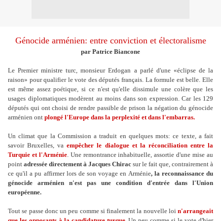
Génocide arménien: entre conviction et électoralisme
par Patrice Biancone
Le Premier ministre turc, monsieur Erdogan a parlé d'une «éclipse de la
raison» pour qualifier le vote des députés français. La formule est belle. Elle
est même assez poétique, si ce n'est qu'elle dissimule une colère que les
usages diplomatiques modèrent au moins dans son expression. Car les 129
députés qui ont choisi de rendre passible de prison la négation du génocide
arménien ont
plongé l'Europe dans la perplexité et dans l'embarras.
Un climat que la Commission a traduit en quelques mots: ce texte, a fait
savoir Bruxelles, va
empêcher le dialogue et la réconciliation entre la
Turquie et l'Arménie
. Une remontrance inhabituelle, assortie d'une mise au
point
adressée directement à Jacques Chirac
sur le fait que, contrairement à
ce qu'il a pu affirmer lors de son voyage en Arménie
, la reconnaissance du
génocide arménien n'est pas une condition d'entrée dans l'Union
européenne.
Tout se passe donc un peu comme si finalement la nouvelle loi
n'arrangeait
que les opposants à la candidature turque.
Un peu comme si le vote d'hier