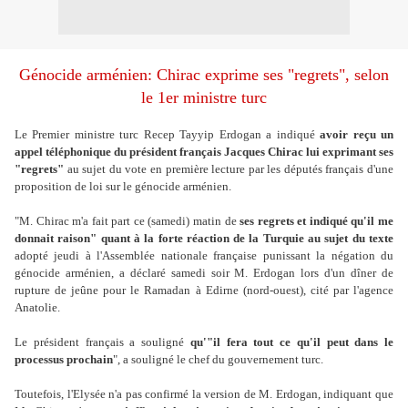
Génocide arménien: Chirac exprime ses "regrets", selon
le 1er ministre turc
Le Premier ministre turc Recep Tayyip Erdogan a indiqué
avoir reçu un
appel téléphonique du président français Jacques Chirac lui exprimant ses
"regrets"
au sujet du vote en première lecture par les députés français d'une
proposition de loi sur le génocide arménien.
"M. Chirac m'a fait part ce (samedi) matin de
ses regrets et indiqué qu'il me
donnait raison" quant à la forte réaction de la Turquie au sujet du texte
adopté jeudi à l'Assemblée nationale française punissant la négation du
génocide arménien, a déclaré samedi soir M. Erdogan lors d'un dîner de
rupture de jeûne pour le Ramadan à Edirne (nord-ouest), cité par l'agence
Anatolie.
Le président français a souligné
qu'"il fera tout ce qu'il peut dans le
processus prochain
", a souligné le chef du gouvernement turc.
Toutefois, l'Elysée n'a pas confirmé la version de M. Erdogan, indiquant que