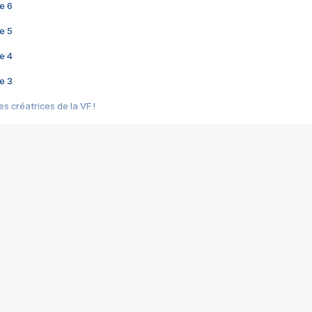
e 6
e 5
e 4
e 3
s créatrices de la VF !
e 2
e 1
e Mektoub My Love arrive enfin ! Rencontre avec Shaïn Boumedine et Sal
i : après Toni en famille
elle réalise le bouleversant Dites lui que je l'aime
ais ! Rencontre autour de Vie privée de Rebecca Zlotowski
 de Marguerite, Grave... Rencontre avec Ella Rumpf
 Les Rêveurs, un film intime sur la santé mentale