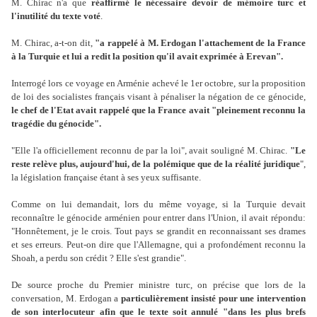
M. Chirac n'a que
réaffirmé le nécessaire devoir de mémoire turc et
l'inutilité du texte voté
.
M. Chirac, a-t-on dit,
"a rappelé à M. Erdogan l'attachement de la France
à la Turquie et lui a redit la position qu'il avait exprimée à Erevan".
Interrogé lors ce voyage en Arménie achevé le 1er octobre, sur la proposition
de loi des socialistes français visant à pénaliser la négation de ce génocide,
le chef de l'Etat avait rappelé que la France avait "pleinement reconnu la
tragédie du génocide".
"Elle l'a officiellement reconnu de par la loi", avait souligné M. Chirac.
"Le
reste relève plus, aujourd'hui, de la polémique que de la réalité juridique
",
la législation française étant à ses yeux suffisante.
Comme on lui demandait, lors du même voyage, si la Turquie devait
reconnaître le génocide arménien pour entrer dans l'Union, il avait répondu:
"Honnêtement, je le crois. Tout pays se grandit en reconnaissant ses drames
et ses erreurs. Peut-on dire que l'Allemagne, qui a profondément reconnu la
Shoah, a perdu son crédit ? Elle s'est grandie".
De source proche du Premier ministre turc, on précise que lors de la
conversation, M. Erdogan a
particulièrement insisté pour une intervention
de son interlocuteur afin que le texte soit annulé "dans les plus brefs