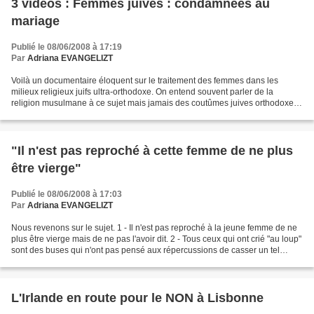
3 videos : Femmes juives : condamnées au
mariage
Publié le 08/06/2008 à 17:19
Par
Adriana EVANGELIZT
Voilà un documentaire éloquent sur le traitement des femmes dans les
milieux religieux juifs ultra-orthodoxe. On entend souvent parler de la
religion musulmane à ce sujet mais jamais des coutûmes juives orthodoxes
ou ultra-orthodoxes. Il faut savoir qu'il...
"Il n'est pas reproché à cette femme de ne plus
être vierge"
Publié le 08/06/2008 à 17:03
Par
Adriana EVANGELIZT
Nous revenons sur le sujet. 1 - Il n'est pas reproché à la jeune femme de ne
plus être vierge mais de ne pas l'avoir dit. 2 - Tous ceux qui ont crié "au loup"
sont des buses qui n'ont pas pensé aux répercussions de casser un tel
jugement. 3 - Commela...
L'Irlande en route pour le NON à Lisbonne