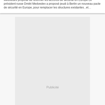
Medvedev propose de réformer les accords de sécurité en Europe Le
président russe Dmitri Medvedev a proposé jeudi à Berlin un nouveau pacte
de sécurité en Europe, pour remplacer les structures existantes , et
d'associer les Européens à la gestion des...
Publicité