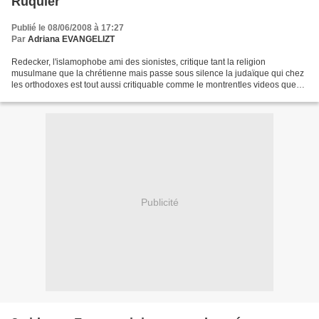
Ruquier
Publié le 08/06/2008 à 17:27
Par
Adriana EVANGELIZT
Redecker, l'islamophobe ami des sionistes, critique tant la religion
musulmane que la chrétienne mais passe sous silence la judaïque qui chez
les orthodoxes est tout aussi critiquable comme le montrentles videos que
nous avons posées. Admirez d'ailleurs...
Publicité