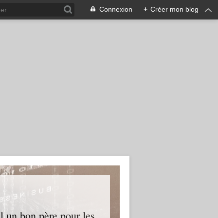
Connexion
+
Créer mon blog
l un bon père pour les