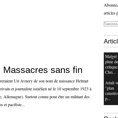
Abonnez-
articles 
Artic
Malgré
pluie d
critique
: Massacres sans fin
Chri...
oreraient Uri Avnery de son nom de naissance Helmut
Attali v
"plan
ivain et journaliste israélien né le 10 septembre 1923 à
catastr
 Allemagne). Surtout connu pour être un militant des
p...
s et pacifiste...