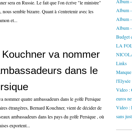
Album -
er sera en Russie. Le fait que l'on écrive "le ministre"
Album - 
, nous semble bizarre. Quant à s'entretenir avec les
Album -
mon et...
Album -
Budget de
LA FO
 Kouchner va nommer
NICOL
Links
ambassadeurs dans le
Manque d
l'Elysée
ersique
Video : 
euros ne
a nommer quatre ambassadeurs dans le golfe Persique
Video : 
aires étrangères, Bernard Kouchner, vient de décider de
sans just
eaux ambassadeurs dans les pays du golfe Persique , où
aises exportent...