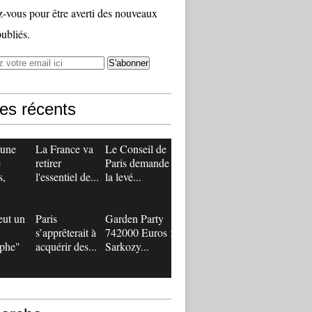
vous pour être averti des nouveaux
publiés.
les récents
 une
La France va
Le Conseil de
e
retirer
Paris demande
s,
l'essentiel de...
la levé...
eut un
Paris
Garden Party
s’apprêterait à
742000 Euros :
ophe"
acquérir des...
Sarkozy...