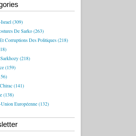
gories
Israel
(309)
ostures De Sarko
(263)
Et Corruptions Des Politiques
(218)
18)
n Sarkhozy
(218)
ce
(159)
156)
 Chirac
(141)
e
(138)
-Union Européenne
(132)
letter