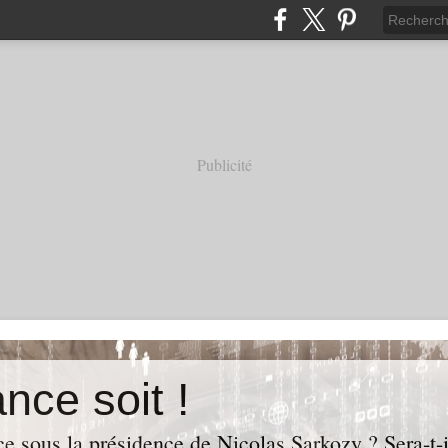
Publicité
nce soit !
e sous la présidence de Nicolas Sarkozy ? Sera-t-i