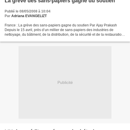
La grève des sans-papiers gagne du soutien
Publié le 08/05/2008 à 10:04
Par
Adriana EVANGELIZT
France : La grève des sans-papiers gagne du soutien Par Ajay Prakash
Depuis le 15 avril, près d’un millier de sans-papiers des industries de
nettoyage, du bâtiment, de la distribution, de la sécurité et de la restauration
sont en grève en Ile-de-France...
Publicité