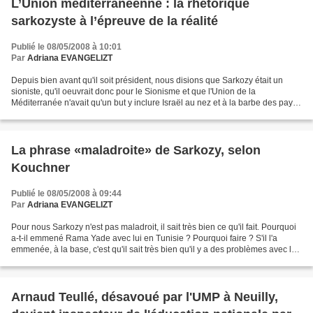
L’Union méditerranéenne : la rhétorique
sarkozyste à l’épreuve de la réalité
Publié le 08/05/2008 à 10:01
Par
Adriana EVANGELIZT
Depuis bien avant qu'il soit président, nous disions que Sarkozy était un
sioniste, qu'il oeuvrait donc pour le Sionisme et que l'Union de la
Méditerranée n'avait qu'un but y inclure Israël au nez et à la barbe des pays
Arabes et des Français. Il nous...
La phrase «maladroite» de Sarkozy, selon
Kouchner
Publié le 08/05/2008 à 09:44
Par
Adriana EVANGELIZT
Pour nous Sarkozy n'est pas maladroit, il sait très bien ce qu'il fait. Pourquoi
a-t-il emmené Rama Yade avec lui en Tunisie ? Pourquoi faire ? S'il l'a
emmenée, à la base, c'est qu'il sait très bien qu'il y a des problèmes avec les
droits de l'homme....
Arnaud Teullé, désavoué par l'UMP à Neuilly,