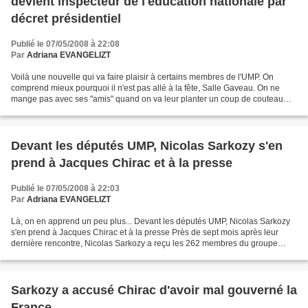
devient inspecteur de l'éducation nationale par
décret présidentiel
Publié le 07/05/2008 à 22:08
Par
Adriana EVANGELIZT
Voilà une nouvelle qui va faire plaisir à certains membres de l'UMP. On
comprend mieux pourquoi il n'est pas allé à la fête, Salle Gaveau. On ne
mange pas avec ses "amis" quand on va leur planter un coup de couteau
dans le dos, le lendemain. Ca ne se...
Devant les députés UMP, Nicolas Sarkozy s'en
prend à Jacques Chirac et à la presse
Publié le 07/05/2008 à 22:03
Par
Adriana EVANGELIZT
Là, on en apprend un peu plus... Devant les députés UMP, Nicolas Sarkozy
s'en prend à Jacques Chirac et à la presse Près de sept mois après leur
dernière rencontre, Nicolas Sarkozy a reçu les 262 membres du groupe
UMP de l'Assemblée nationale à l'Elysée,...
Sarkozy a accusé Chirac d'avoir mal gouverné la
France