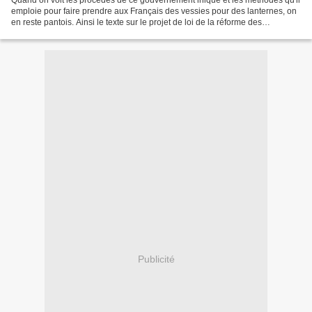
Quand on voit les procédés de ce gouvernement inique et les méthodes qu'il
emploie pour faire prendre aux Français des vessies pour des lanternes, on
en reste pantois. Ainsi le texte sur le projet de loi de la réforme des
institutions qui a été rejeté,...
Publicité