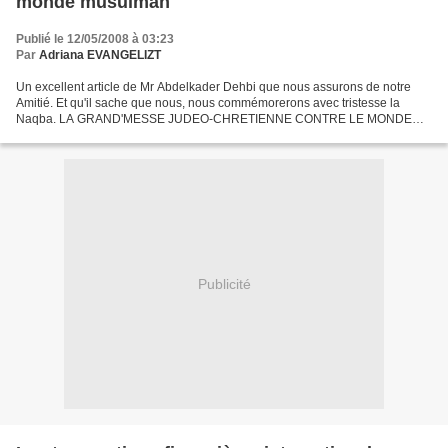
monde musulman
Publié le 12/05/2008 à 03:23
Par
Adriana EVANGELIZT
Un excellent article de Mr Abdelkader Dehbi que nous assurons de notre
Amitié. Et qu'il sache que nous, nous commémorerons avec tristesse la
Naqba. LA GRAND'MESSE JUDEO-CHRETIENNE CONTRE LE MONDE
MUSULMAN par Abdelkader Dehbi Son blog sur le Nouvel Obs...
Publicité