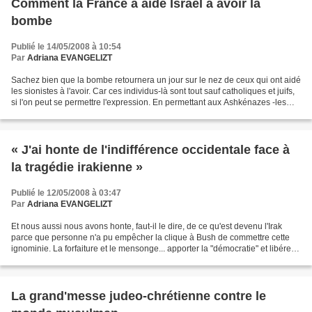
Comment la France a aidé Israël à avoir la
bombe
Publié le 14/05/2008 à 10:54
Par
Adriana EVANGELIZT
Sachez bien que la bombe retournera un jour sur le nez de ceux qui ont aidé
les sionistes à l'avoir. Car ces individus-là sont tout sauf catholiques et juifs,
si l'on peut se permettre l'expression. En permettant aux Ashkénazes -les
descendants des Khazars-...
« J'ai honte de l'indifférence occidentale face à
la tragédie irakienne »
Publié le 12/05/2008 à 03:47
Par
Adriana EVANGELIZT
Et nous aussi nous avons honte, faut-il le dire, de ce qu'est devenu l'Irak
parce que personne n'a pu empêcher la clique à Bush de commettre cette
ignominie. La forfaiture et le mensonge... apporter la "démocratie" et libérer
les Irakiens. 1 million deux...
La grand'messe judeo-chrétienne contre le