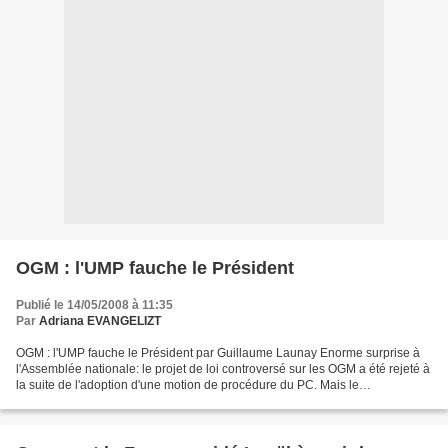
OGM : l'UMP fauche le Président
Publié le 14/05/2008 à 11:35
Par
Adriana EVANGELIZT
OGM : l'UMP fauche le Président par Guillaume Launay Enorme surprise à
l'Assemblée nationale: le projet de loi controversé sur les OGM a été rejeté à
la suite de l'adoption d'une motion de procédure du PC. Mais le
gouvernement ne renonce pas et devrait...