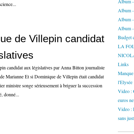
Album -
cience...
Album - 
Album -
Album -
ue de Villepin candidat
Budget de
LA FO
slatives
NICOL
Links
in candidat aux législatives par Anna Bitton journaliste
Manque d
e de Marianne Et si Dominique de Villepin était candidat
l'Elysée
er ministre songe sérieusement à briguer la succession
Video : 
, donné...
euros ne
Video : 
sans just