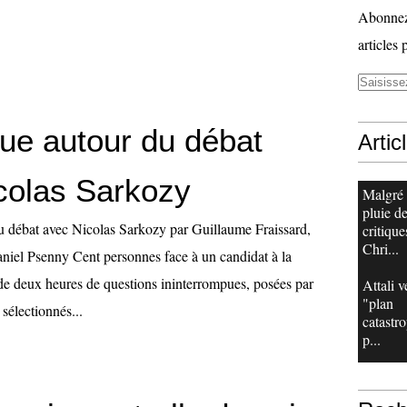
Abonnez-
articles 
ue autour du débat
Artic
colas Sarkozy
Malgré
pluie d
 débat avec Nicolas Sarkozy par Guillaume Fraissard,
critique
Chri...
aniel Psenny Cent personnes face à un candidat à la
 de deux heures de questions ininterrompues, posées par
Attali v
"plan
sélectionnés...
catastr
p...