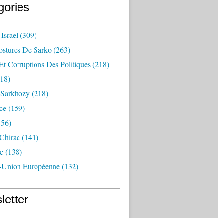
gories
Israel
(309)
ostures De Sarko
(263)
Et Corruptions Des Politiques
(218)
18)
n Sarkhozy
(218)
ce
(159)
156)
 Chirac
(141)
e
(138)
-Union Européenne
(132)
letter