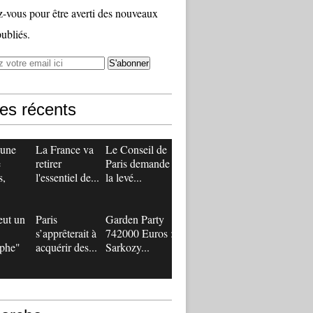
vous pour être averti des nouveaux
publiés.
les récents
 une
La France va
Le Conseil de
e
retirer
Paris demande
s,
l'essentiel de...
la levé...
eut un
Paris
Garden Party
s’apprêterait à
742000 Euros :
ophe"
acquérir des...
Sarkozy...