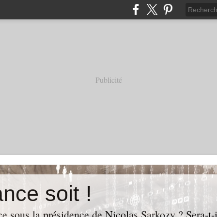
Publicité
nce soit !
e sous la présidence de Nicolas Sarkozy ? Sera-t-i