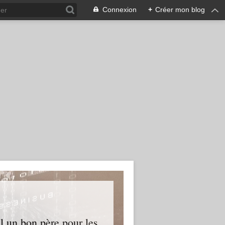
Connexion
+
Créer mon blog
l un bon père pour les