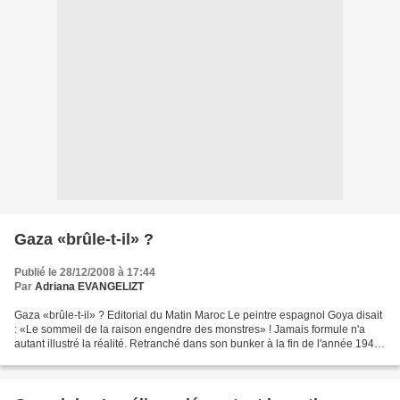
Gaza «brûle-t-il» ?
Publié le 28/12/2008 à 17:44
Par
Adriana EVANGELIZT
Gaza «brûle-t-il» ? Editorial du Matin Maroc Le peintre espagnol Goya disait
: «Le sommeil de la raison engendre des monstres» ! Jamais formule n'a
autant illustré la réalité. Retranché dans son bunker à la fin de l'année 1945
alors que ses armées opéraient...