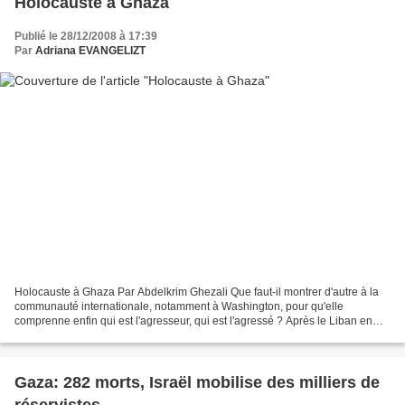
Holocauste à Ghaza
Publié le 28/12/2008 à 17:39
Par
Adriana EVANGELIZT
Holocauste à Ghaza Par Abdelkrim Ghezali Que faut-il montrer d'autre à la
communauté internationale, notamment à Washington, pour qu'elle
comprenne enfin qui est l'agresseur, qui est l'agressé ? Après le Liban en
2006 et Guernica de Qana, c'est au tour...
Gaza: 282 morts, Israël mobilise des milliers de