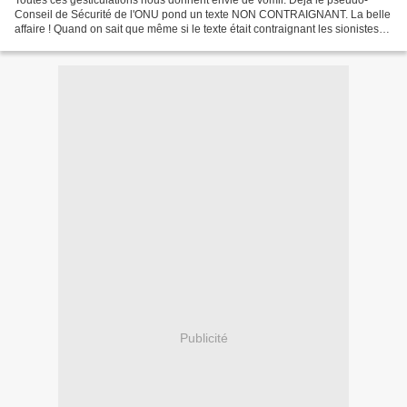
Toutes ces gesticulations nous donnent envie de vomir. Déjà le pseudo-
Conseil de Sécurité de l'ONU pond un texte NON CONTRAIGNANT. La belle
affaire ! Quand on sait que même si le texte était contraignant les sionistes
feraient comme ils ont fait au Liban....
Publicité