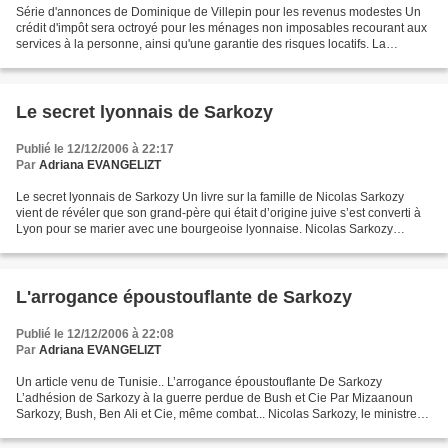
Série d'annonces de Dominique de Villepin pour les revenus modestes Un
crédit d'impôt sera octroyé pour les ménages non imposables recourant aux
services à la personne, ainsi qu'une garantie des risques locatifs. La
revalorisation annuelle du Smic pourrait...
Le secret lyonnais de Sarkozy
Publié le 12/12/2006 à 22:17
Par
Adriana EVANGELIZT
Le secret lyonnais de Sarkozy Un livre sur la famille de Nicolas Sarkozy
vient de révéler que son grand-père qui était d’origine juive s’est converti à
Lyon pour se marier avec une bourgeoise lyonnaise. Nicolas Sarkozy
évoque rarement sa jeunesse. Ses...
L'arrogance époustouflante de Sarkozy
Publié le 12/12/2006 à 22:08
Par
Adriana EVANGELIZT
Un article venu de Tunisie.. L’arrogance époustouflante De Sarkozy
L’adhésion de Sarkozy à la guerre perdue de Bush et Cie Par Mizaanoun
Sarkozy, Bush, Ben Ali et Cie, même combat... Nicolas Sarkozy, le ministre
français de l’intérieur, n’est jamais à...