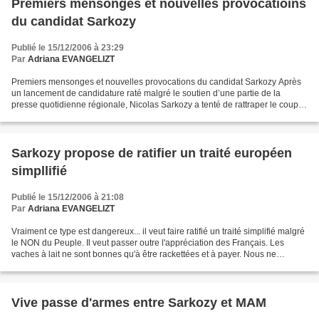
Premiers mensonges et nouvelles provocatioins
du candidat Sarkozy
Publié le 15/12/2006 à 23:29
Par
Adriana EVANGELIZT
Premiers mensonges et nouvelles provocations du candidat Sarkozy Après
un lancement de candidature raté malgré le soutien d’une partie de la
presse quotidienne régionale, Nicolas Sarkozy a tenté de rattraper le coup
avec 2h52 d’antenne dans l’émission...
Sarkozy propose de ratifier un traité européen
simpllifié
Publié le 15/12/2006 à 21:08
Par
Adriana EVANGELIZT
Vraiment ce type est dangereux... il veut faire ratifié un traité simplifié malgré
le NON du Peuple. Il veut passer outre l'appréciation des Français. Les
vaches à lait ne sont bonnes qu'à être rackettées et à payer. Nous ne
voulons pas d'une Europe chapeautée...
Vive passe d'armes entre Sarkozy et MAM