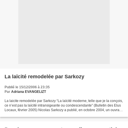
La laïcité remodelée par Sarkozy
Publié le 15/12/2006 à 23:35
Par
Adriana EVANGELIZT
La laicite remodelée par Sarkozy “La laïcité moderne, telle que je la conçois,
ce n’est pas la laïcité intransigeante ou condescendante” (Bulletin des Elus
Locaux, février 2005) Nicolas Sarkozy a publié, en octobre 2004, un ouvrage
intitulé La République,...