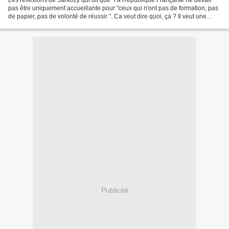
Les réflexions de Sarkozy qui dit que "l a République Française ne devait
pas être uniquement accueillante pour "ceux qui n'ont pas de formation, pas
de papier, pas de volonté de réussir ". Ca veut dire quoi, ça ? Il veut une
France de friqués ? Il faut...
Publicité