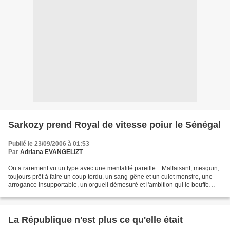
Sarkozy prend Royal de vitesse poiur le Sénégal
Publié le 23/09/2006 à 01:53
Par
Adriana EVANGELIZT
On a rarement vu un type avec une mentalité pareille... Malfaisant, mesquin,
toujours prêt à faire un coup tordu, un sang-gêne et un culot monstre, une
arrogance insupportable, un orgueil démesuré et l'ambition qui le bouffe
chaque jour un peu plus......
La République n'est plus ce qu'elle était