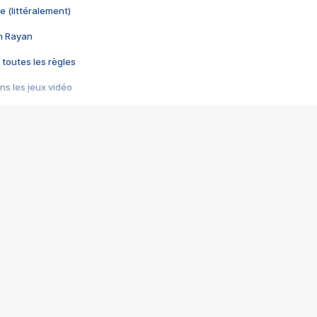
e (littéralement)
im Rayan
 toutes les règles
s les jeux vidéo
us choquant de Rockstar ? - Le scandale BULLY
e plus moche de Steam
du RÊVE tourne au CAUCHEMAR
pendant 8 heures
it… à tort
umiliés par un jeu vidéo
ire - Final Fantasy 8
ti un empire - Age of Empires
story DOFUS