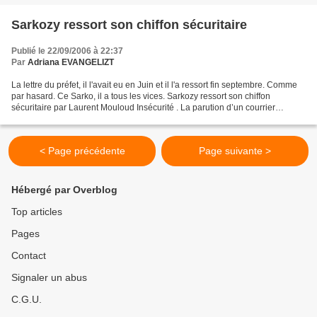
Sarkozy ressort son chiffon sécuritaire
Publié le 22/09/2006 à 22:37
Par
Adriana EVANGELIZT
La lettre du préfet, il l'avait eu en Juin et il l'a ressort fin septembre. Comme
par hasard. Ce Sarko, il a tous les vices. Sarkozy ressort son chiffon
sécuritaire par Laurent Mouloud Insécurité . La parution d’un courrier
alarmant du préfet de Seine-Saint-Denis...
< Page précédente
Page suivante >
Hébergé par Overblog
Top articles
Pages
Contact
Signaler un abus
C.G.U.