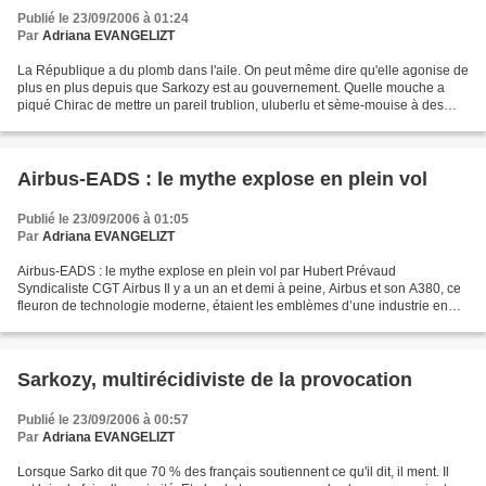
Publié le 23/09/2006 à 01:24
Par
Adriana EVANGELIZT
La République a du plomb dans l'aile. On peut même dire qu'elle agonise de
plus en plus depuis que Sarkozy est au gouvernement. Quelle mouche a
piqué Chirac de mettre un pareil trublion, uluberlu et sème-mouise à des
postes clefs ? La République n'est...
Airbus-EADS : le mythe explose en plein vol
Publié le 23/09/2006 à 01:05
Par
Adriana EVANGELIZT
Airbus-EADS : le mythe explose en plein vol par Hubert Prévaud
Syndicaliste CGT Airbus Il y a un an et demi à peine, Airbus et son A380, ce
fleuron de technologie moderne, étaient les emblèmes d’une industrie en
plein essor. Le géant de l’aéronautique...
Sarkozy, multirécidiviste de la provocation
Publié le 23/09/2006 à 00:57
Par
Adriana EVANGELIZT
Lorsque Sarko dit que 70 % des français soutiennent ce qu'il dit, il ment. Il