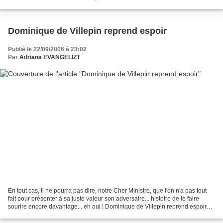
l'Intérieur/Président de l'UMP a choisi d'exposer...
Dominique de Villepin reprend espoir
Publié le 22/09/2006 à 23:02
Par
Adriana EVANGELIZT
En tout cas, il ne pourra pas dire, notre Cher Ministre, que l'on n'a pas tout
fait pour présenter à sa juste valeur son adversaire... histoire de le faire
sourire encore davantage... eh oui ! Dominique de Villepin reprend espoir
Par Vanessa SCHNEIDER...