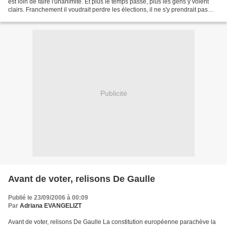
est loin de faire l'unanimité. Et plus le temps passe, plus les gens y voient
clairs. Franchement il voudrait perdre les élections, il ne s'y prendrait pas
autrement. Il y a...
Publicité
Avant de voter, relisons De Gaulle
Publié le 23/09/2006 à 00:09
Par
Adriana EVANGELIZT
Avant de voter, relisons De Gaulle La constitution européenne parachève la