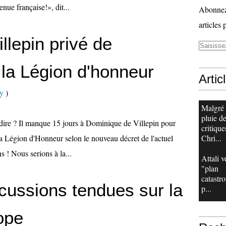
enue française!», dit...
Abonnez-
articles 
llepin privé de
 la Légion d'honneur
Artic
zy
)
Malgré
pluie d
dire ? Il manque 15 jours à Dominique de Villepin pour
critique
 la Légion d'Honneur selon le nouveau décret de l'actuel
Chri...
s ! Nous serions à la...
Attali v
"plan
catastr
cussions tendues sur la
p...
ope