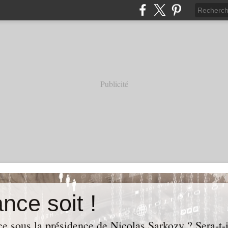
Publicité
nce soit !
e sous la présidence de Nicolas Sarkozy ? Sera-t-i