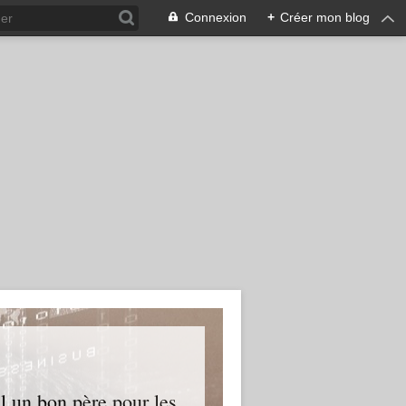
Connexion
+
Créer mon blog
l un bon père pour les