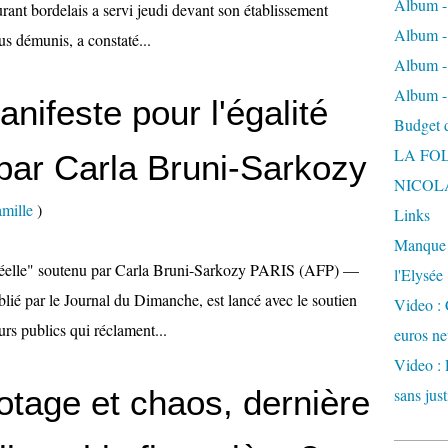
Album -
urant bordelais a servi jeudi devant son établissement
Album - 
us démunis, a constaté...
Album -
Album -
anifeste pour l'égalité
Budget de
LA FO
 par Carla Bruni-Sarkozy
NICOL
mille
)
Links
Manque d
té réelle" soutenu par Carla Bruni-Sarkozy PARIS (AFP) —
l'Elysée
ublié par le Journal du Dimanche, est lancé avec le soutien
Video : 
rs publics qui réclament...
euros ne
Video : 
otage et chaos, dernière
sans just