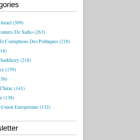
gories
Israel
(309)
ostures De Sarko
(263)
Et Corruptions Des Politiques
(218)
18)
n Sarkhozy
(218)
ce
(159)
156)
 Chirac
(141)
e
(138)
-Union Européenne
(132)
letter