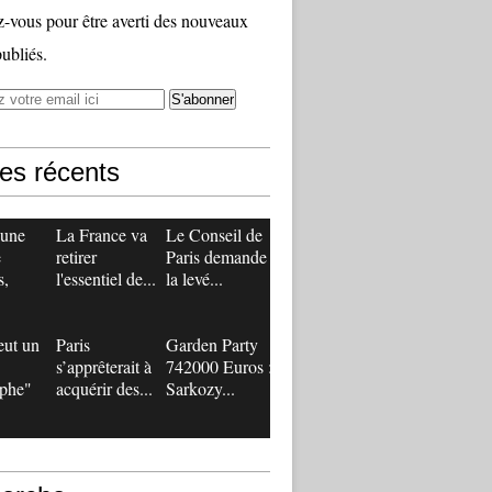
vous pour être averti des nouveaux
publiés.
les récents
 une
La France va
Le Conseil de
e
retirer
Paris demande
s,
l'essentiel de...
la levé...
eut un
Paris
Garden Party
s’apprêterait à
742000 Euros :
ophe"
acquérir des...
Sarkozy...