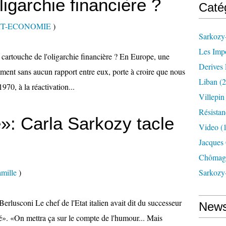
ligarchie financière ?
Caté
IT-ECONOMIE
)
Sarkozy-
Les Imp
 cartouche de l'oligarchie financière ? En Europe, une
Derives 
ment sans aucun rapport entre eux, porte à croire que nous
Liban
(2
70, à la réactivation...
Villepi
Résistan
: Carla Sarkozy tacle
Video
(
Jacques
Chômag
mille
)
Sarkozy
rlusconi Le chef de l'Etat italien avait dit du successeur
News
zé». «On mettra ça sur le compte de l'humour... Mais