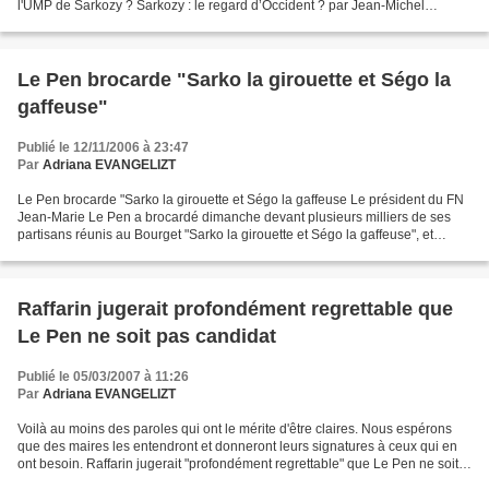
l'UMP de Sarkozy ? Sarkozy : le regard d’Occident ? par Jean-Michel
Hureau Nicolas Sarkozy...
Le Pen brocarde "Sarko la girouette et Ségo la
gaffeuse"
Publié le 12/11/2006 à 23:47
Par
Adriana EVANGELIZT
Le Pen brocarde "Sarko la girouette et Ségo la gaffeuse Le président du FN
Jean-Marie Le Pen a brocardé dimanche devant plusieurs milliers de ses
partisans réunis au Bourget "Sarko la girouette et Ségo la gaffeuse", et
accusé la classe politique de plagier...
Raffarin jugerait profondément regrettable que
Le Pen ne soit pas candidat
Publié le 05/03/2007 à 11:26
Par
Adriana EVANGELIZT
Voilà au moins des paroles qui ont le mérite d'être claires. Nous espérons
que des maires les entendront et donneront leurs signatures à ceux qui en
ont besoin. Raffarin jugerait "profondément regrettable" que Le Pen ne soit
pas candidat Jean-Pierre Raffarin...