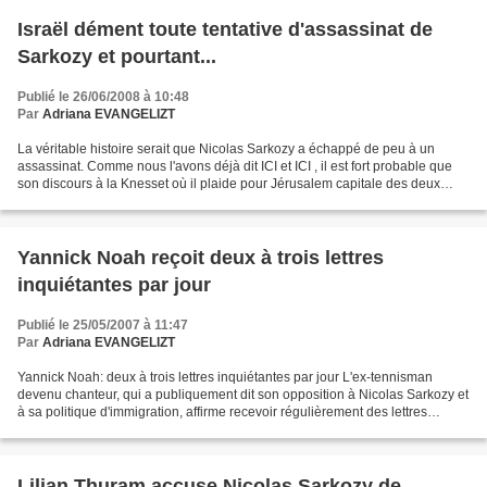
Israël dément toute tentative d'assassinat de
Sarkozy et pourtant...
Publié le 26/06/2008 à 10:48
Par
Adriana EVANGELIZT
La véritable histoire serait que Nicolas Sarkozy a échappé de peu à un
assassinat. Comme nous l'avons déjà dit ICI et ICI , il est fort probable que
son discours à la Knesset où il plaide pour Jérusalem capitale des deux
Etats sera très mal passé chez...
Yannick Noah reçoit deux à trois lettres
inquiétantes par jour
Publié le 25/05/2007 à 11:47
Par
Adriana EVANGELIZT
Yannick Noah: deux à trois lettres inquiétantes par jour L'ex-tennisman
devenu chanteur, qui a publiquement dit son opposition à Nicolas Sarkozy et
à sa politique d'immigration, affirme recevoir régulièrement des lettres
l'invitant à "rentrer chez lui"...
Lilian Thuram accuse Nicolas Sarkozy de