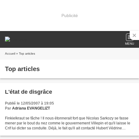
Publicité
MENU
Accueil
» Top articles
Top articles
L'état de disgrâce
Publié le 12/05/2007 à 19:05
Par
Adriana EVANGELIZT
Finkielkraut se fâche ! Il nous étonnerait fort que Nicolas Sarkozy se fasse
mener par le bout du nez comme le gouvernement Villepin et qu'il laisse le
Crif lui dicter sa conduite. Déjà, le fait qu'il ait contacté Hubert Védrine
tendrait à prouver le...