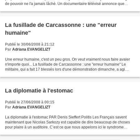
de pouvoir ne l'a jamais lâché. Un documentaire télévisé annonce que
l'heure du bilan approche. Depuis...
La fusillade de Carcassonne : une "erreur
humaine"
Publié le 30/06/2008 à 21:12
Par
Adriana EVANGELIZT
Une erreur humaine, c'est un peu gros. On veut vraiment nous faire avaler
n'importe quoi... La fusillade de Carcassonne : une "erreur humaine" Le
militaire, qui a fait 17 blessés lors d'une démonstration dimanche, a agi
"involontairement" et "absolument...
La diplomatie à l'estomac
Publié le 27/06/2008 à 00:15
Par
Adriana EVANGELIZT
La diplomatie à l'estomac PAR Denis Sieffert Politis Les Français savent
maintenant que Nicolas Sarkozy est capable de dire beaucoup de choses
pour plaire à un auditoire. C’est ce que nous appelons ici le syndrome
Gandrange. En tournée dans cette petite...