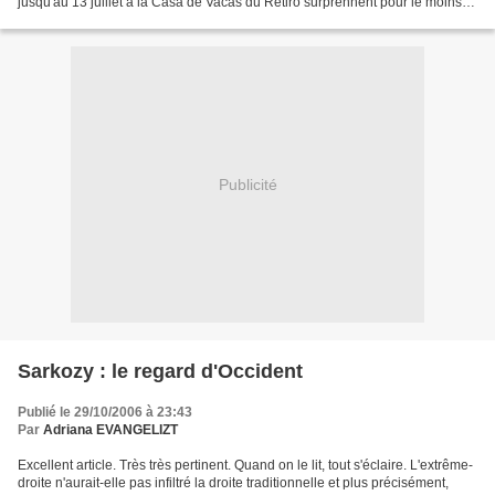
jusqu'au 13 juillet à la Casa de Vacas du Retiro surprennent pour le moins
par leur haut contenu érotique et leur...
Publicité
Sarkozy : le regard d'Occident
Publié le 29/10/2006 à 23:43
Par
Adriana EVANGELIZT
Excellent article. Très très pertinent. Quand on le lit, tout s'éclaire. L'extrême-
droite n'aurait-elle pas infiltré la droite traditionnelle et plus précisément,